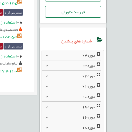
15.3.12.5
فهرست داوران
دسترسی آزاد
مق
5
-
استفاده از روش‌های 
محمدمهدی علی
.17.3.5.2
شماره های پیشین
دسترسی آزاد
مق
دوره
24
6
-
استفاده از
الهام سادات َع
دوره
23
17.4.11.0
دوره
22
دوره
21
دوره
20
دوره
19
دوره
16
دوره
18