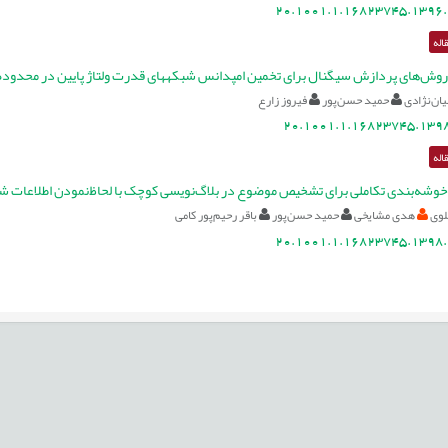
20.1001.1.16823745.1396.
اله
پردازش سیگنال برای تخمین امپدانس شبکه‎های قدرت ولتاژ پایین در محدوده فرکانسی kHz 2 تا kHz 150
ان‌نژادی
حمید حسن‌پور
فیروز زارع
20.1001.1.16823745.1398
اله
 خوشه‌بندی تکاملی برای تشخیص موضوع در بلاگ‌نویسی کوچک با لحاظ‌نمودن اطلاعات ش
لوی
هدی مشایخی
حمید حسن‌پور
باقر رحیم‌پور کامی
20.1001.1.16823745.1398.