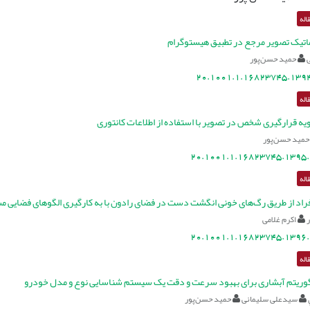
اله
ماتیک تصویر مرجع در تطبیق هیستوگرام
حمید حسن‌پور
20.1001.1.16823745.1394
اله
ه قرارگیری شخص در تصویر با استفاده از اطلاعات کانتوری‌
حمید حسن‌پور
20.1001.1.16823745.1395.
اله
راد از طریق رگ‌های خونی انگشت دست در فضای رادون با به کارگیری الگوهای فضایی 
اکرم غلامی
20.1001.1.16823745.1396.
اله
لگوریتم آبشاری برای بهبود سرعت و دقت یک سیستم شناسایی نوع و مدل خودرو
سیدعلی سلیمانی
حمید حسن‌پور