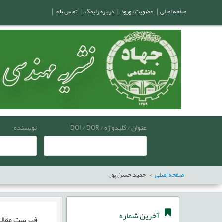
صفحه اصلی
|
عضویت/ ورود
|
درباره رایمگ
|
تماس با ما
|
عنوان / کلیدواژه / DOI / DOR
نویسنده
صفحه اصلی
حمید حسن پور
آخرین شماره
فهرست مقال