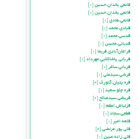
قانعی یخدان.حسین
[1]
قانعی یخدان.حسین
[1]
قائمی.هادی
[1]
قبادی.محمد
[1]
قدسی.محمد
[1]
قدياني.محسن
[1]
قراغان‌آبادی.فریما
[1]
قربانی پاشاکلایی.مهرداد
[1]
قربانی.ساغر
[1]
قرشی.سیدعلی
[1]
قره پتیان.گئورک
[3]
قره چلو.سعید
[1]
قریشی.سیدصالح
[2]
قزلباش.اعظم
[1]
قطعی.سجاد
[1]
قلعه.امیر
[1]
قلی پور.مرتضی
[4]
قلی زاده.مبین
[1]