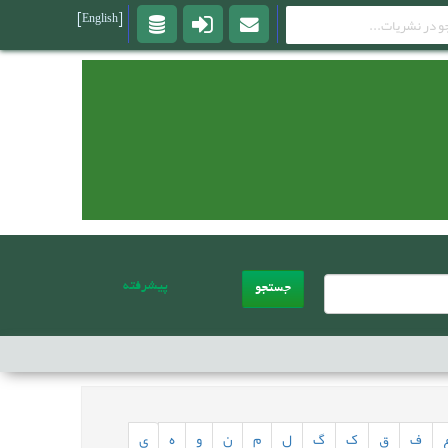
[English]
پیشرفته
جستجو
ف
ق
ک
گ
ل
م
ن
و
ه
ی