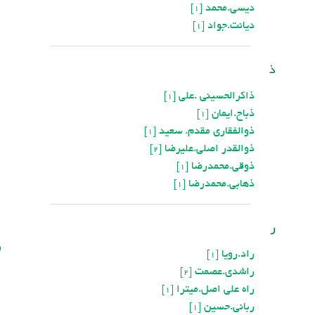
دیسی.محمد
[1]
ديانت.جواد
[1]
ذ
ذاکرالحسيني .علي
[1]
ذباح.ایمان
[1]
ذوالفقاری مقدم. سعید
[1]
ذوالقدر اصلی.علیرضا
[2]
ذوقی.محمدرضا
[1]
ذهابی.محمدرضا
[1]
ر
ق
راد.رویا
[1]
راشدی.عصمت
[2]
راه علی اصل.میترا
[1]
رباني.حسين
[1]