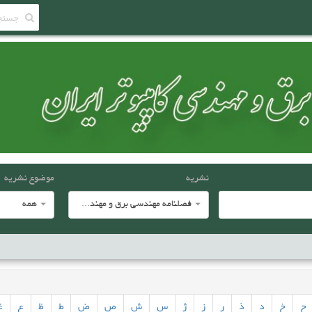
نشریه
موضوع نشریه
فصلنامه مهندسی برق و مهندسی کامپيوتر ايران
همه
ح
خ
د
ذ
ر
ز
ژ
س
ش
ص
ض
ط
ظ
ع
غ