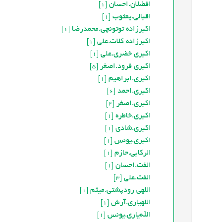
افضلان.احسان
[1]
اقبالی.یعثوب
[1]
اکبرزاده توتونچی.محمدرضا
[1]
اکبرزاده کلات.علي
[1]
اکبری خضری.علی
[1]
اکبری فرود.اصغر
[5]
اکبری.ابراهیم
[1]
اکبری.احمد
[6]
اکبری.اصغر
[2]
اکبری.خاطره
[1]
اکبری.شادی
[1]
اکبری.یونس
[1]
الرکابی.حازم
[1]
الفت.احسان
[1]
الفت.علی
[3]
اللهی رودپشتی.میثم
[1]
اللهیاری.آرش
[1]
الله‌یاری.یونس
[1]