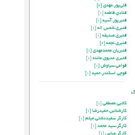
قلی‌پور.مهدی
[4]
قنادی.فاطمه
[1]
قنبرپور.آسیه
[1]
قنبری.شمس اله
[1]
قنبری.صدیقه
[1]
قنبری.نجمه
[2]
قنبریان.محمد‌مهدی
[1]
قنبري عديوي.مائده
[1]
قوامی.سیاوش
[1]
قوچی اسکندر.حمید
[1]
کاتبی.مصطفی
[1]
کارشناس.حميدرضا
[1]
کارگر سفیددشتی.میثم
[1]
کارگر.سید محمد
[1]
کارگر.عباس
[1]