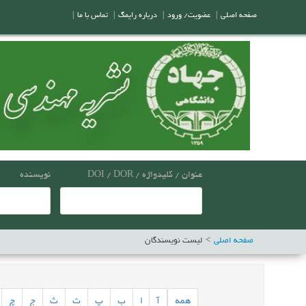
صفحه اصلی
|
عضویت/ ورود
|
درباره رایمگ
|
تماس با ما
|
عنوان / کلیدواژه / DOI / DOR
نویسنده
صفحه اصلی
لیست نویسندگان
همه
آ
ا
ب
پ
ت
ث
ج
چ