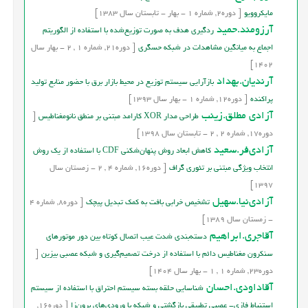
مايكروويو
[
دوره
2,
شماره
1
-
بهار - تابستان
سال
1383]
آرزومند.حميد
ردگيری هدف به صورت توزيع‌شده با استفاده از الگوريتم
اجماع به ميانگين مشاهدات در شبکه حسگری
[
دوره
21,
شماره
1
,
2
-
بهار
سال
1402]
آرنديان.بهداد
بازآرایی سیستم توزیع در محيط بازار برق با حضور منابع توليد
پراكنده
[
دوره
12,
شماره
1
-
بهار
سال
1393]
آزادی مطلق.زینب
طراحی مدار XOR کارامد مبتنی بر منطق نانومغناطیس
[
دوره
17,
شماره
2
,
2
-
تابستان
سال
1398]
آزادی‌فر.سعید
کاهش ابعاد روش پنهان‌شکنی CDF با استفاده از یک روش
انتخاب ویژگی مبتنی بر تئوری گراف
[
دوره
16,
شماره
4
,
2
-
زمستان
سال
1397]
آزادي‌نيا.سهيل
تشخيص خرابي بافت به کمک تبديل پيچک
[
دوره
8,
شماره
4
-
زمستان
سال
1389]
آقاجری.ابراهیم
دسته‌بندی شدت عیب اتصال کوتاه بین دور موتورهای
سنکرون مغناطیس دائم با استفاده از درخت تصمیم‌گیری و شبکه عصبی بیزین
[
دوره
23,
شماره
1
,
1
-
بهار
سال
1404]
آقاداودی.احسان
شناسایی حلقه بسته سیستم احتراق با استفاده از سیستم
استنباط فازی- عصبی تطبیقی بازگشتی و شبکه با ورودی‌های برون‌زا
[
دوره
16,