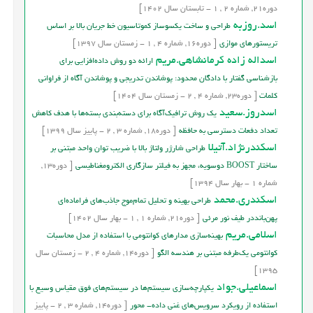
دوره
21,
شماره
2
,
1
-
تابستان
سال
1402]
اسد.روزبه
طراحی و ساخت یکسوساز کموتاسیون خط جریان بالا بر اساس
تریستورهای موازی
[
دوره
16,
شماره
4
,
1
-
زمستان
سال
1397]
اسداله زاده کرمانشاهی.مریم
ارائه دو روش داده‌افزایی برای
بازشناسی گفتار با دادگان محدود: پوشاندن تدریجی و پوشاندن آگاه از فراوانی
کلمات
[
دوره
23,
شماره
4
,
2
-
زمستان
سال
1404]
اسدروز.سعید
یک روش ترافیک‌آگاه برای دسته‌بندی بسته‌ها با هدف کاهش
تعداد دفعات دسترسی به حافظه
[
دوره
18,
شماره
3
,
2
-
پاییز
سال
1399]
اسکندرنژاد.آتيلا
طراحی شارژر ولتاژ بالا با ضریب توان واحد مبتنی بر
ساختار BOOST دوسویه، مجهز به فیلتر سازگاری الکترومغناطیسی
[
دوره
13,
شماره
1
-
بهار
سال
1394]
اسکندری.محمد
طراحی بهینه و تحلیل تمام‌موج جاذب‌های فراماده‌ای
پهن‌بانددر طیف نور مرئی
[
دوره
21,
شماره
1
,
1
-
بهار
سال
1402]
اسلامی.مریم
بهینه‌سازی مدارهای کوانتومی با استفاده از مدل محاسبات
کوانتومی یک‌طرفه مبتنی بر هندسه الگو
[
دوره
14,
شماره
4
,
2
-
زمستان
سال
1395]
اسماعیلی.جواد
يکپارچه‌سازي سيستم‌ها در سيستم‌هاي فوق مقياس وسيع با
استفاده از رويکرد سرويس‌هاي غني داده- محور
[
دوره
14,
شماره
3
,
2
-
پاییز