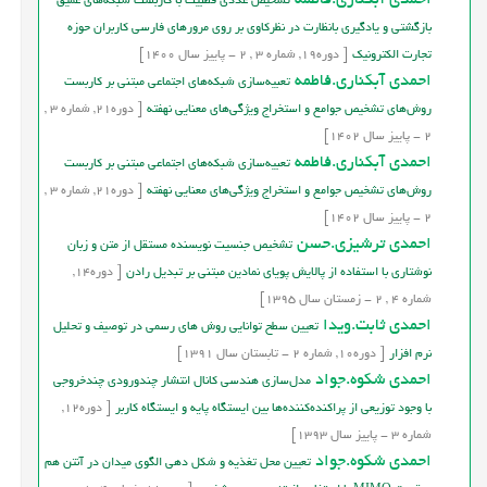
احمدی آبکناری.فاطمه
تشخیص عددی قطبیت با کاربست شبکه‌های عمیق
بازگشتی و یادگیری بانظارت در نظرکاوی بر روی مرورهای فارسی کاربران حوزه
تجارت الکترونیک‌
[
دوره
19,
شماره
3
,
2
-
پاییز
سال
1400]
احمدی آبکناری.فاطمه
تعبیه‌سازی شبکه‌های اجتماعی مبتنی بر کاربست
روش‌های تشخیص جوامع و استخراج ویژگی‌های معنایی نهفته
[
دوره
21,
شماره
3
,
2
-
پاییز
سال
1402]
احمدی آبکناری.فاطمه
تعبیه‌سازی شبکه‌های اجتماعی مبتنی بر کاربست
روش‌های تشخیص جوامع و استخراج ویژگی‌های معنایی نهفته
[
دوره
21,
شماره
3
,
2
-
پاییز
سال
1402]
احمدی ترشیزی.حسن
تشخیص جنسیت نویسنده مستقل از متن و زبان
نوشتاری با استفاده از پالایش پویای نمادین مبتنی بر تبدیل رادن
[
دوره
14,
شماره
4
,
2
-
زمستان
سال
1395]
احمدی ثابت.ویدا
تعیین سطح توانایی روش های رسمی در توصیف و تحلیل
نرم افزار
[
دوره
10,
شماره
2
-
تابستان
سال
1391]
احمدی شکوه.جواد
مدل‌سازی هندسی کانال انتشار چندورودی چندخروجی
با وجود توزیعی از پراکنده‌کننده‌ها بین ایستگاه پایه و ایستگاه کاربر
[
دوره
12,
شماره
3
-
پاییز
سال
1393]
احمدی شکوه.جواد
تعیین محل تغذیه و شکل دهی الگوی میدان در آنتن هم