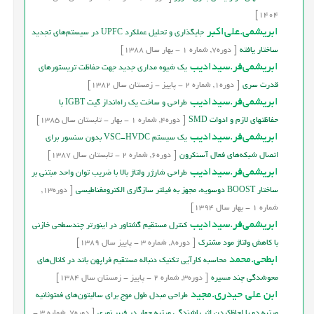
1404]
ابریشمی.علی‌اکبر
جایگذاری و تحلیل عملکرد UPFC در سيستم‌هاي تجدید
ساختار یافته
[
دوره
7,
شماره
1
-
بهار
سال
1388]
ابريشمي‌فر.سيداديب
يك شيوه مداري جديد جهت حفاظت تريستورهاي
قدرت سري
[
دوره
1,
شماره
2
-
پاییز - زمستان
سال
1382]
ابريشمي‌فر.سيداديب
طراحي و ساخت يک راه‎انداز گيت IGBT با
حفاظتهای لازم و ادوات SMD
[
دوره
4,
شماره
1
-
بهار - تابستان
سال
1385]
ابريشمي‌فر.سيداديب
يك سيستم VSC-HVDC بدون سنسور براي
اتصال شبكه‌هاي فعال آسنكرون
[
دوره
6,
شماره
2
-
تابستان
سال
1387]
ابريشمي‌فر.سيداديب
طراحی شارژر ولتاژ بالا با ضریب توان واحد مبتنی بر
ساختار BOOST دوسویه، مجهز به فیلتر سازگاری الکترومغناطیسی
[
دوره
13,
شماره
1
-
بهار
سال
1394]
ابريشمي‌فر.سيداديب
کنترل مستقيم گشتاور در اينورتر چندسطحی خازنی
با کاهش ولتاژ مود مشترک
[
دوره
8,
شماره
3
-
پاییز
سال
1389]
ابطحي.محمد
محاسبه كارآيي تكنيك دنباله مستقيم فراپهن باند در کانال‎هاي
محوشدگي چند مسيره
[
دوره
3,
شماره
2
-
پاییز - زمستان
سال
1384]
ابن علی حیدری.مجید
طراحی مبدل طول موج برای سالیتون‌های فمتوثانیه
مرتبه دو با لحاظ‌کردن اثر پاشندگی مرتبه چهار در فیبر نوری
[
دوره
7,
شماره
3
-