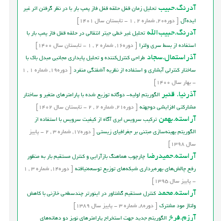
آدرنگ.حبیب
تحلیل زمان قفل حلقه قفل فاز پمپ بار با در نظر گرفتن اثر غیر
ایده‌آل
[
دوره
20,
شماره
2
,
1
-
تابستان
سال
1401]
آدرنگ.حبیب‌الله
تحلیل غیر خطی جیتر انتقالی در حلقه قفل فاز پمپ بار با
استفاده از بسط سری ولترا
[
دوره
16,
شماره
2
,
1
-
تابستان
سال
1400]
آذراستمال.سجاد
طراحی کنترل‌کننده و تحلیل پایداری مجانبی مبدل باک با
ساختار کنترلی آبشاری و استفاده از نظریه آشفتگی منفرد
[
دوره
19,
شماره
1
,
1
-
بهار
سال
1400]
آذرنیا. قنبر
الگوریتم اولیه- دوگانه توزیع شده با پارامترهای متغیر و ساختار
مشارکتی افزایشی دوجهته
[
دوره
21,
شماره
2
,
2
-
تابستان
سال
1402]
آراسته.بهمن
ترکیب سرویس ابری آگاه از کیفیت سرویس با استفاده از
الگوریتم بهینه‌سازی مبتنی بر جغرافیای زیستی
[
دوره
17,
شماره
3
,
2
-
پاییز
سال
1398]
آراسته.حمیدرضا
چارچوب هماهنگ بازآرایی و کنترل مستقیم بار به منظور
رفع چالش‌های بهره‌برداری شبکه‌های توزیع توسعه‌نیافته
[
دوره
14,
شماره
3
,
1
-
پاییز
سال
1395]
آراسته.محمد
کنترل مستقيم گشتاور در اينورتر چندسطحی خازنی با کاهش
ولتاژ مود مشترک
[
دوره
8,
شماره
3
-
پاییز
سال
1389]
آرزم.فرخ
الگوريتم جديد جهت استخراج پارامترهاي نويز دو دهانه‌هاي