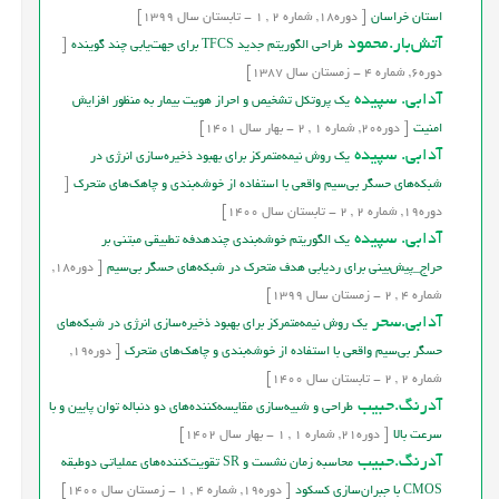
استان خراسان
[
دوره
18,
شماره
2
,
1
-
تابستان
سال
1399]
آتش‌بار.محمود
طراحي الگوريتم جديد TFCS براي جهت‌يابي چند گوينده
[
دوره
6,
شماره
4
-
زمستان
سال
1387]
آدابی. سپیده
یک پروتکل تشخیص و احراز هویت بیمار به‌ منظور افزایش
امنیت
[
دوره
20,
شماره
1
,
2
-
بهار
سال
1401]
آدابی. سپیده
یک روش نیمه‌متمرکز برای بهبود ذخیره‌سازی انرژی در
شبکه‌های حسگر بی‌سیم واقعی با استفاده از خوشه‌بندی و چاهک‌های متحرک
[
دوره
19,
شماره
2
,
2
-
تابستان
سال
1400]
آدابی. سپیده
یک الگوریتم خوشه‌بندی چندهدفه تطبیقی مبتنی بر
حراج_پیش‌بینی برای ردیابی هدف متحرک در شبکه‌های حسگر بی‌سیم‌
[
دوره
18,
شماره
4
,
2
-
زمستان
سال
1399]
آدابی.سحر
یک روش نیمه‌متمرکز برای بهبود ذخیره‌سازی انرژی در شبکه‌های
حسگر بی‌سیم واقعی با استفاده از خوشه‌بندی و چاهک‌های متحرک
[
دوره
19,
شماره
2
,
2
-
تابستان
سال
1400]
آدرنگ.حبیب
طراحی و شبیه‌سازی مقایسه‌کننده‌های دو دنباله توان پایین و با
سرعت بالا
[
دوره
21,
شماره
1
,
1
-
بهار
سال
1402]
آدرنگ.حبیب
محاسبه زمان نشست و SR تقویت‌کننده‌های عملیاتی دوطبقه
CMOS با جبران‌سازی کسکود
[
دوره
19,
شماره
4
,
1
-
زمستان
سال
1400]