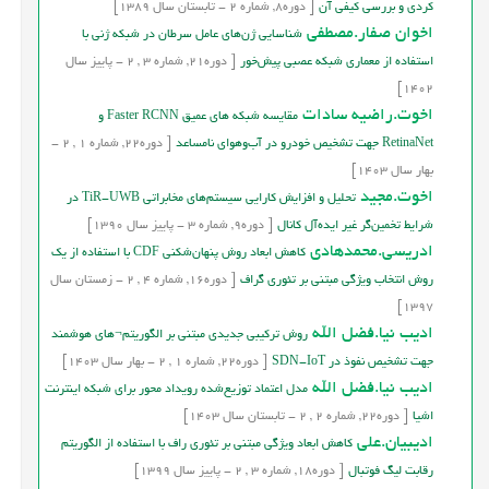
کردی و بررسی کیفی آن
[
دوره
8,
شماره
2
-
تابستان
سال
1389]
اخوان صفار.مصطفی
شناسایی ژن‌های عامل سرطان در شبکه ژنی با
استفاده از معماری شبکه عصبی پیش‌خور
[
دوره
21,
شماره
3
,
2
-
پاییز
سال
1402]
اخوت.راضیه سادات
مقایسه شبکه ‏های عمیق Faster RCNN و
RetinaNet جهت تشخیص خودرو در آب‌وهوای نامساعد
[
دوره
22,
شماره
1
,
2
-
بهار
سال
1403]
اخوت.مجيد
تحليل و افزايش كارايي سيستم‌هاي مخابراتي TiR-UWB در
شرايط تخمين‌گر غير ايده‌آل كانال
[
دوره
9,
شماره
3
-
پاییز
سال
1390]
ادریسی.محمدهادی
کاهش ابعاد روش پنهان‌شکنی CDF با استفاده از یک
روش انتخاب ویژگی مبتنی بر تئوری گراف
[
دوره
16,
شماره
4
,
2
-
زمستان
سال
1397]
ادیب نیا.فضل الله
روش ترکیبی جدیدی مبتنی بر الگوریتم¬های هوشمند
جهت تشخیص نفوذ در SDN-IoT
[
دوره
22,
شماره
1
,
2
-
بهار
سال
1403]
ادیب نیا.فضل الله
مدل اعتماد توزیع‌شده رویداد محور برای شبکه اينترنت
اشيا
[
دوره
22,
شماره
2
,
2
-
تابستان
سال
1403]
ادیبیان.علی
کاهش ابعاد ویژگی مبتنی بر تئوری راف با استفاده از الگوریتم
رقابت لیگ فوتبال
[
دوره
18,
شماره
3
,
2
-
پاییز
سال
1399]