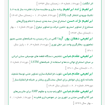
اثر انگشت
[
دوره
12,
شماره
4
-
زمستان
سال
1393]
ابراهیم زاده.ابراهیم
پیاده سازی و مقایسه مدارات فشرده ساز 5 به 2 با
تکنیک ورودی انتشار گیت (GDI)
[
دوره
22,
شماره
4
,
1
-
زمستان
سال
1403]
ابراهیم نژاد.حسن
استخراج مدل سه بعدي جسم با ادغام ويژگي‌هاي
مستخرج از تصاوير استريو، تخمين حرکت و تصاوير نيم‌رخ
[
دوره
3,
شماره
1
-
بهار
- تابستان
سال
1384]
ابراهیمی دهقان پور. آیدا
گامی در راه رسیدن به شبکه‌های عصبی عمیق
تمام‌نوری: به‌کارگیری واحد غیر خطی نوری
[
دوره
20,
شماره
3
,
2
-
پاییز
سال
1401]
ابراهیمی مقدم.عباس
تشخیص دستگاه‌ قطعه ‏های موسیقی سنتی ایرانی
بر‌ مبنای استخراج توالی نت‌ها و استفاده از شبکه‌های LSTM
[
دوره
20,
شماره
2
,
2
-
تابستان
سال
1401]
ابراهیمی مقدم.عباس
تقویت فراتفکیک‌سازی تصاویر متنی توسط تضعیف
عامدانه تابع زیان خوانش برای اعمال سخت‌گیری بیشتر بر شبکه فراتفکیک‌ساز
[
دوره
23,
شماره
2
,
2
-
تابستان
سال
1404]
ابراهیمی مقدم.عباس
الگوریتم جدید و مقاوم AMP برای ماتریس‌های
غیر iid و گوسی مبتنی بر تئوری بیز در نمونه‌برداری فشرده
[
دوره
18,
شماره
1
,
2
-
بهار
سال
1399]