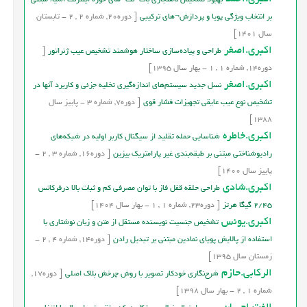
بهبود تشخيص ناهنجاري بات¬نت¬هاي حوزة اينترنت اشياء مبتنی
بر انتخاب ویژگی پویا و پردازش¬های ترکیبی‌
[
دوره
20,
شماره
2
,
2
-
تابستان
سال
1401]
اکبری.اصغر
طراحی و پیاده‌سازی ساختار هوشمند تشخیص عیب ژنراتور
[
دوره
14,
شماره
1
,
1
-
بهار
سال
1395]
اکبری.اصغر
نسل جديد سيستم‌های اندازه‌گيري تخليه جزئی و کاربرد آنها در
تشخيص نوع عيب عايقی تجهيزات فشار قوی
[
دوره
7,
شماره
3
-
پاییز
سال
1388]
اکبری.خاطره
شناسایی حمله تقلید از سیگنال کاربر اولیه‎ ‎‎در شبکه‌های
رادیوشناختی‎ مبتنی بر طبقه‌بندی غیر پارامتریک بیزین
[
دوره
16,
شماره
3
,
2
-
پاییز
سال
1400]
اکبری.شادی
طراحی حلقه قفل فاز با توان مصرفی کم و ثبات بالا درفرکانس
2/45 گیگا هرتز
[
دوره
23,
شماره
1
,
1
-
بهار
سال
1404]
اکبری.یونس
تشخیص جنسیت نویسنده مستقل از متن و زبان نوشتاری با
استفاده از پالایش پویای نمادین مبتنی بر تبدیل رادن
[
دوره
14,
شماره
4
,
2
-
زمستان
سال
1395]
الرکابی.حازم
شرح‌نگاری خودکار تصویر با روش چرخش بلاک اصلی
[
دوره
17,
شماره
1
,
2
-
بهار
سال
1398]