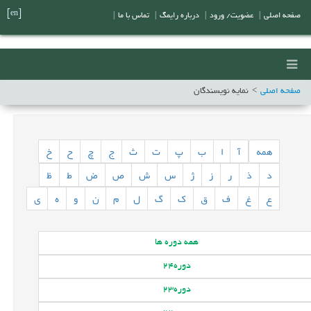
[en]
صفحه اصلی
|
عضویت/ ورود
|
درباره رایمگ
|
تماس با ما
|
صفحه اصلی
نمایه نویسندگان
همه
آ
ا
ب
پ
ت
ث
ج
چ
ح
خ
د
ذ
ر
ز
ژ
س
ش
ص
ض
ط
ظ
ع
غ
ف
ق
ک
گ
ل
م
ن
و
ه
ی
همه
دوره ها
دوره
24
دوره
23