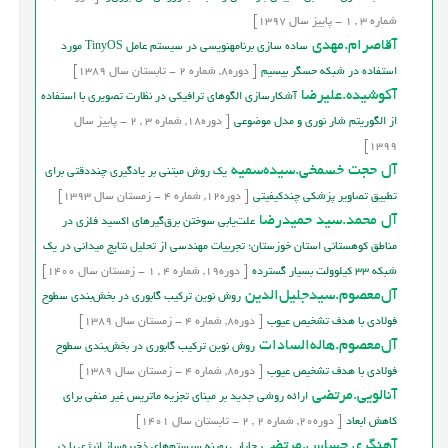
شماره
3
,
1
-
پاییز
سال
1397]
آقاصرام.مهدی
ساده‏ سازی برنامه‏نویسی در سیستم عامل TinyOS مورد
استفاده در شبکه حس‏گر بی‏سیم
[
دوره
8,
شماره
2
-
تابستان
سال
1389]
آکوشیده.علیرضا
آشکارسازی الگوهای ترافیکی در نظارت تصویری با استفاده
از الگوریتم شار نوری و مدل موضوعی
[
دوره
18,
شماره
3
,
2
-
پاییز
سال
1399]
آل حجت خسمخی.سیده‌سمیه
یک روش مبتنی بر یادگیری چنددقتی برای
تطبیق تصاویر پزشکی چندکیفیتی
[
دوره
12,
شماره
4
-
زمستان
سال
1393]
آل محمد.سید حمیدرضا
علت‌یابی سوختن برق‌گیرهای اکسید فلزی در
مناطق کوهستانی استان خوزستان؛ تجربیات مهندسی از تحلیل نتایج میدانی در یک
شبکه‌ 33 کیلوولت بسیار گسترده
[
دوره
19,
شماره
4
,
1
-
زمستان
سال
1400]
آل‌معصوم.سيدجليل‌الدين
روش نوين ترکيب گابوري در بخش‌بندي سطوح
فولادي با هدف تشخيص عيوب
[
دوره
8,
شماره
4
-
زمستان
سال
1389]
آل‌معصوم.هاله‌السادات
روش نوين ترکيب گابوري در بخش‌بندي سطوح
فولادي با هدف تشخيص عيوب
[
دوره
8,
شماره
4
-
زمستان
سال
1389]
آنالویی.مرتضی
ارائه روشی جدید بر مبنای تجزیه ماتریس غیر منفی برای
کاهش ابعاد
[
دوره
20,
شماره
2
,
2
-
تابستان
سال
1401]
آهنگری حساس.مرتضی
جایابی بهینه سیستم‌های ذخیره‌ساز انرژی با در