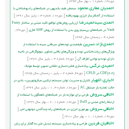
دوره
12,
شماره
1
-
بهار
سال
1393]
احمدیان عطاری.محمود
سنجش طیف باندپهن در شبکه‌های رادیوشناختی با
استفاده از آشکارساز انرژی بهبودیافته
[
دوره
10,
شماره
3
-
پاییز
سال
1391]
احمدي.سیدحمیدرضا
ارزیابی روش‌های توافق کلید مبتنی بر ساختار Fuzzy
Vault در شبکه‌های بی‌سیم روی بدن با استفاده از روش AHP فازی
[
دوره
13,
شماره
4
-
زمستان
سال
1394]
احمدي‌نژاد.نسرین
طبقه‌بندی توده‌های سرطانی سینه با استفاده از
ویژگی‌های ریخت‌شناسی توده و ويژگي‌هاي بافتی تصاویر سونوگرافی در ناحيه
داراي توده و نواحي اطراف آن
[
دوره
6,
شماره
3
-
پاییز
سال
1387]
احميدی.نرگس
پياده‌سازي فشرده‌سازي تلفاتي تصوير توسط موجک
(2،2)CDF در CPLD
[
دوره
4,
شماره
2
-
پاییز - زمستان
سال
1385]
اخباری.اللهیار
کنترل و مدیریت توان سیستم ترکیبی میکروتوربین- بادی در
حالت تغذیه بار مستقل AC
[
دوره
18,
شماره
3
,
1
-
پاییز
سال
1399]
اخلاقی.سروش
طرحی برای موازنه بار در شبکه‌های ناهمگون با استفاده از
ارتباط رله‌ای مبتنی بر D2D
[
دوره
18,
شماره
1
,
2
-
بهار
سال
1399]
اخلاقی.سروش
بهره‌وری انرژی در شبکه‌های رله چندآنتنی دوجهتی امن
[
دوره
19,
شماره
1
,
1
-
بهار
سال
1400]
اخلاقیان.فردین
طراحی و پیاده‌سازی سیستم تبدیل متن به گفتار برای زبان