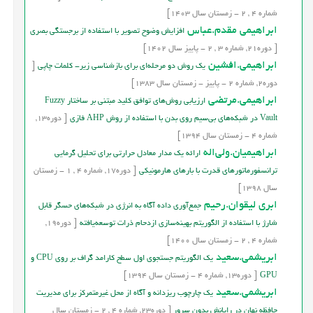
شماره
4
,
2
-
زمستان
سال
1403]
ابراهیمی مقدم.عباس
افزایش وضوح تصویر با استفاده از برجستگی بصری
[
دوره
21,
شماره
3
,
2
-
پاییز
سال
1402]
ابراهیمی.افشین
يك روش دو مرحله‌‌اي براي بازشناسي زير- كلمات چاپي
[
دوره
2,
شماره
2
-
پاییز - زمستان
سال
1383]
ابراهیمی.مرتضی
ارزیابی روش‌های توافق کلید مبتنی بر ساختار Fuzzy
Vault در شبکه‌های بی‌سیم روی بدن با استفاده از روش AHP فازی
[
دوره
13,
شماره
4
-
زمستان
سال
1394]
ابراهیمیان.ولی‌اله
ارائه یک مدار معادل حرارتی برای تحلیل گرمایی
ترانسفورماتورهای قدرت با بارهای هارمونیکی
[
دوره
17,
شماره
4
,
1
-
زمستان
سال
1398]
ابری لیقوان.رحیم
جمع‌آوری داده آگاه به انرژی در شبکه‌های حسگر قابل
شارژ با استفاده از الگوریتم بهینه‌سازی ازدحام ذرات توسعه‌یافته
[
دوره
19,
شماره
4
,
2
-
زمستان
سال
1400]
ابریشمی.سعید
یک الگوریتم جستجوی اول سطح کارامد گراف بر روی CPU و
GPU
[
دوره
13,
شماره
4
-
زمستان
سال
1394]
ابریشمی.سعید
یک چارچوب ریزدانه و آگاه از محل غیرمتمرکز برای مدیریت
حافظه نهان در رایانش بدون سرور
[
دوره
23,
شماره
4
,
2
-
زمستان
سال