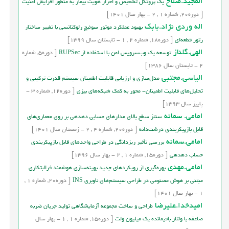
المجید.صلاح
یک پروتکل تشخیص و احراز هویت بیمار به‌ منظور افزایش امنیت
[
دوره
20,
شماره
1
,
2
-
بهار
سال
1401]
اله وردي نژاد.بابک
بهبود عملکرد موتور سوئيچ رلوکتانسي با تغيير ساختار
رتور قطعه‌اي
[
دوره
18,
شماره
2
,
1
-
تابستان
سال
1399]
الهی.گلناز
توسعه يک وب‎سرويس امن با استفاده از RUPSec
[
دوره
5,
شماره
2
-
تابستان
سال
1386]
الياسي.مجتبي
مدل‌سازي و ارزيابي قابليت اطمينان سيستم قدرت ترکيبي و
تحليل‌هاي قابليت اطمينان- محور به کمک شبکه‌هاي بيزي
[
دوره
12,
شماره
3
-
پاییز
سال
1393]
امامی. سمانه
ﺳﻨﺘﺰ ﺳﻄﺢ ﺑﺎﻻي ﻣﺪارﻫﺎي ﺣﺴﺎﺑﯽ دﻫﺪﻫﯽ ﺑﺮ روي ﻣﻌﻤﺎريﻫﺎي
ﻗﺎﺑﻞ ﺑﺎزﭘﯿﮑﺮﺑﻨﺪي درﺷﺖداﻧﻪ
[
دوره
20,
شماره
4
,
2
-
زمستان
سال
1401]
امامی.سمانه
بررسی تأثیر ریزدانگی در طراحی واحدهای قابل بازپیکربندی
حساب دهدهی
[
دوره
15,
شماره
1
,
2
-
بهار
سال
1396]
امامی.مهدی
بهره‌گیری از رویکردهای جدید بهینه‌سازی هوشمند فراابتکاری
مبتنی بر هوش مصنوعی در طراحی سیستم‌های ناوبری INS
[
دوره
20,
شماره
1
,
1
-
بهار
سال
1401]
امیدخدا.علیرضا
طراحی و ساخت مجموعه آزمایشگاهی تولید جریان ضربه
صاعقه با ولتاژ باقیمانده یک میلیون ولت
[
دوره
15,
شماره
1
,
1
-
بهار
سال