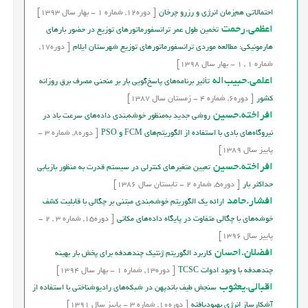
احتمالاتی هم‌زمان انرژی و رزرو چرخان
[
دوره
12,
شماره
1
-
بهار
سال
1393]
اعظمی.رحمت
تخمین طول عمر ترانسفورماتورهای توزیع در حضور بارهای
هارمونیکی: مطالعه موردی ترانسفورماتورهای توزیع شهرستان ایلام
[
دوره
17,
شماره
1
,
1
-
بهار
سال
1398]
اعلمی.حبيب‌اله
تأثير برنامه‌هاي پاسخ‌گويي بار بر منحني مصرف برق روزانه
کشور
[
دوره
6,
شماره
4
-
زمستان
سال
1387]
افراخته.حسین
روشی جدید به‌منظور خوشه‌بندی داده‌های سرعت باد در
نیروگاه‌های بادی با استفاده از الگوریتم‌های FCM و PSO
[
دوره
8,
شماره
3
-
پاییز
سال
1389]
افراخته.حسين
تعيين متغيرهاي كنترلي در سيستم قدرت به منظور بازيابي
حداكثر بار
[
دوره
5,
شماره
2
-
تابستان
سال
1386]
افشار.حامد
ارائه یک الگوریتم خوشه‌بندی مبتنی بر چگالی با قابلیت کشف
خوشه‌های با چگالی متفاوت در پایگاه داده‌های مکانی
[
دوره
15,
شماره
3
,
2
-
پاییز
سال
1396]
افضلان.احسان
کاربرد الگوریتم ژنتیک چندهدفه برای پخش بار بهينه
چندهدفه با وجود ادوات TCSC
[
دوره
13,
شماره
1
-
بهار
سال
1394]
اقبالی.یعثوب
سنجش طیف باندپهن در شبکه‌های رادیوشناختی با استفاده از
آشکارساز انرژی بهبودیافته
[
دوره
10,
شماره
3
-
پاییز
سال
1391]