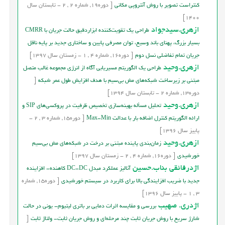
کنتراست تصویر با روش آنتروپی مکانی
[
دوره
19,
شماره
2
,
2
-
تابستان
سال
1400]
ازهری.سیدجواد
طراحی یک تقویت‌کننده ابزاردقیق حالت جریان با CMRR
بسیار بزرگ، پهنای باند وسیع، توان مصرفی پایین و ساختاری جدید بر پایه ناقل
جریان تمام تفاضلی نسل دوم
[
دوره
16,
شماره
4
,
1
-
زمستان
سال
1397]
ازهری.وحید
طراحی یک الگوریتم مسیریابی آگاه از انرژی مجموعه غالب متصل
مبتنی بر زیرساخت شبکه‌های مش بی‌سیم با هدف افزایش طول عمر شبکه
[
دوره
13,
شماره
2
-
تابستان
سال
1394]
ازهری.وحید
تحليل مسأله بهينه‌سازي تخصيص ظرفيت در پروکسي‌‌هاي SIP و
ارائه الگوريتم کنترل اضافه بار با عدالت Max-Min
[
دوره
15,
شماره
3
,
2
-
پاییز
سال
1396]
ازهری.وحید
زمان‌بندی پاینده مبتنی بر درخت در شبکه‌های مش بی‌سیم
خورشیدی
[
دوره
16,
شماره
4
,
2
-
زمستان
سال
1397]
اژدرفائقی بناب.حسین
آنالیز عملکرد مبدل DC-DC کاهنده- افزاینده
جدید با ضریب افزایندگی بالا برای کاربرد در سیستم خورشیدی
[
دوره
15,
شماره
3
,
1
-
پاییز
سال
1396]
اژدری. صهیب
بررسی و مقایسه اثرات دمایی بر باتری لیتیوم- یونی در حالت
شارژ سریع با روش جریان ثابت چند مرحله‌ای و روش جریان ثابت- ولتاژ ثابت
[