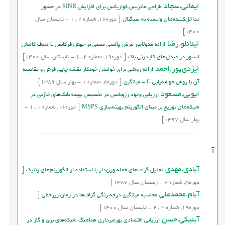
ایمانی.سجاد
طراحی ماتریس کواریانس برای افزایش SINR در حضور
تداخل‌کننده‌های وابسته به سیگنال
[
دوره
16,
شماره
2
,
1
-
تابستان
سال
1400]
اینانلو.رضا
ارائه مدولاتور عرض پالسی مبتنی بر جهش فرکانس با هدف کاهش
اسپور در مبدل‌های کلیدزنی باک
[
دوره
19,
شماره
2
,
1
-
تابستان
سال
1400]
ايزدي‌پور.احمد
ارائه روشی برای خواندن خودکار نقشه چاپی فرش و مقایسه
آن با روش خوشه‌یابی C - میانگین
[
دوره
8,
شماره
1
-
بهار
سال
1389]
ايوبي.مسعود
ارزیابی وجود رزونانس در تخصیص بهینه بانک‌های خازنی در
شبکه‌های توزیع بر مبنای الگوریتم بهینه‌سازی MSPS
[
دوره
16,
شماره
1
,
1
-
بهار
سال
1397]
آ
آبادی.مهدی
تحليل گراف‌هاي حمله وزن‌دار با استفاده از الگوريتم‌هاي ژنتيك
[
دوره
5,
شماره
4
-
زمستان
سال
1386]
آبام.محمدعلی
محاسبه میانگین درجه رنگی گراف‌ها در زمان زیرخطی
[
دوره
19,
شماره
2
,
2
-
تابستان
سال
1400]
آبنیکی.حسن
ارزیابی اقتصادی بهره‌برداری هماهنگ شبکه‌های برق و گاز در