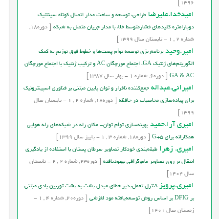
1396]
امیدخدا.علیرضا
طراحی، توسعه و ساخت مدار اتصال کوتاه سینتتیک
دوپارامتره‌ کلید‌های فشارمتوسط خلاء با مدار جریان متصل به شبکه
[
دوره
18,
شماره
2
,
1
-
تابستان
سال
1399]
امیر.وحید
برنامه‌ريزي توسعه توأم پست‌ها و خطوط فوق توزيع به كمك
الگوريتم‌هاي ژنتيک GA، اجتماع مورچگان AC و تركيب ژنتيك با اجتماع مورچگان
GA & AC
[
دوره
6,
شماره
1
-
بهار
سال
1387]
امیرانی.عبداله
جمع‌کننده نافرار و توان پایین مبتنی بر فناوری اسپینترونیک
برای پیاده‌سازی محاسبات در حافظه
[
دوره
18,
شماره
2
,
1
-
تابستان
سال
1399]
امیری آرا.حمید
بهینه‌سازی توأم توان- مکان رله در شبکه‌های رله هوایی
همکارانه برای G+5
[
دوره
18,
شماره
3
,
1
-
پاییز
سال
1399]
امیری. زهرا
طبقه‌بندی خودکار تصاویر سرطان پستان با استفاده از یادگیری
انتقال بر روی تصاویر ماموگرافی بهبودیافته
[
دوره
23,
شماره
2
,
2
-
تابستان
سال
1404]
امیری.پرویز
کنترل تحمل‌پذیر خطای مبدل پشت به پشت توربین بادی مبتنی
بر DFIG بر اساس روش توسعه‌یافته مود لغزشی
[
دوره
20,
شماره
4
,
1
-
زمستان
سال
1401]