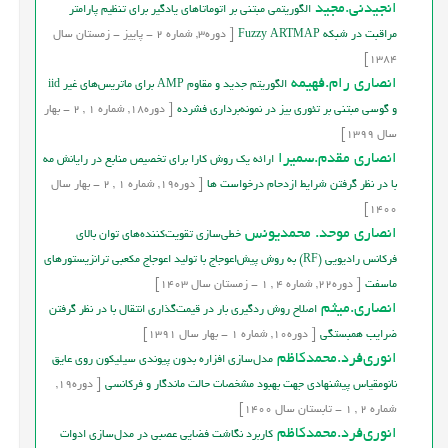
انجیدنی.مجید
الگوريتمي مبتنی بر اتوماتاهای يادگير برای تنظيم پارامتر
مراقبت در شبكه Fuzzy ARTMAP
[
دوره
3,
شماره
2
-
پاییز - زمستان
سال
1384]
انصاری رام.فهیمه
الگوریتم جدید و مقاوم AMP برای ماتریس‌های غیر iid
و گوسی مبتنی بر تئوری بیز در نمونه‌برداری فشرده
[
دوره
18,
شماره
1
,
2
-
بهار
سال
1399]
انصاری مقدم.سمیرا
ارائه یک روش کارا برای تخصیص منابع در رایانش مه
با در نظر گرفتن شرایط ازدحام درخواست ها
[
دوره
19,
شماره
1
,
2
-
بهار
سال
1400]
انصاری موحد. محمدیونس
خطی‌سازی تقویت‌کننده‌های توان بالای
فرکانس رادیویی (RF) به روش پیش‌اعوجاج با تولید اعوجاج مکعبی ترانزیستورهای
ماسفت
[
دوره
22,
شماره
4
,
1
-
زمستان
سال
1403]
انصاری.میثم
اصلاح روش ردگیری بار در قیمت‌گذاری انتقال با در نظر گرفتن
ضرایب همبستگی
[
دوره
10,
شماره
1
-
بهار
سال
1391]
انوري‌فرد.محمدکاظم
مدل‌سازی افزاره بدون پیوندی سیلیکون روی عایق
نانومقیاس پیشنهادی جهت بهبود مشخصات حالت ماندگار و فرکانسی
[
دوره
19,
شماره
2
,
1
-
تابستان
سال
1400]
انوري‌فرد.محمدکاظم
کاربرد نگاشت فضايي عصبي در مدل‌سازي ادوات