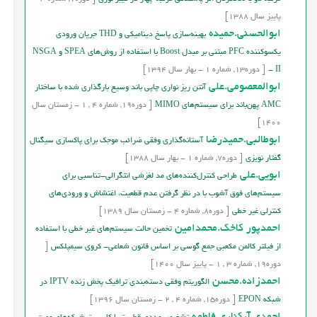
پاییز
سال
1388]
ابوالحسنی.حمیده
بهینه‌سازی پاسخ دینامیکی و THD جریان ورودی
یکسوکننده PFC مبتنی بر مبدل Boost با استفاده از روش‌های SPEA و NSGA
- II
[
دوره
13,
شماره
1
-
بهار
سال
1394]
ابوالمعصومی.علی
آنتن ریز نواری چاپی باند وسیع بارگذاری شده با ساختار
AMC پهن‌باند برای سیستم‌های MIMO
[
دوره
19,
شماره
4
,
1
-
زمستان
سال
1400]
ابوطالبی.حمیدرضا
آستانه‌گذاري وفقي ضرائب موجك برای پاکسازی سیگنال
گفتار نویزی
[
دوره
7,
شماره
1
-
بهار
سال
1388]
ابویی.علی
طراحي کنترل‌کننده‌هاي مد لغزشي انتگرالي-تناسبي براي
سيستم‌هاي فوق آشوب با در نظر گرفتن عدم قطعيت، اغتشاش و ورودي‌هاي
کنترلي غير خطي
[
دوره
8,
شماره
4
-
زمستان
سال
1389]
احمدپور کاخک.محمدامین
تخمین حالت سیستم‌های غیر خطی با استفاده
از فیلتر کالمن مکعبی جمع گوسی بر اساس قانون شعاعی- کروی سیمپلکس
[
دوره
19,
شماره
3
,
1
-
پاییز
سال
1400]
احمدزاده.محسن
الگوريتم وفقي دسته‌بندي ترافيک پخش زنده IPTV در
شبکه EPON
[
دوره
15,
شماره
4
,
2
-
زمستان
سال
1396]