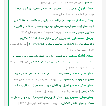
نيمه‌هادي
[
دوره
8,
شماره
2
-
تابستان
سال
1389]
انوشا.فروغ
روشی برای استدلال توزیع‌شده غیر قطعی میان آنتولوژی‌ها
[
دوره
11,
شماره
2
-
تابستان
سال
1392]
اوکاتی صادق.محمود
توزیع اقتصادی توان در نیروگاه‌ها با در نظر گرفتن
آلاینده‌های زیست‌محیطی و شاخص‌های پایداری سیستم با استفاده از الگوریتم
جستجوی هارمونی چندهدفه
[
دوره
17,
شماره
1
,
1
-
بهار
سال
1398]
ایزدی نسب.فرزانه
ارزیابی کارآیی سلول حافظه SRAM مبتنی بر
ترانزیستورهای TMDFET در مقایسه با فناوری Si-MOSFET
[
دوره
19,
شماره
3
,
1
-
پاییز
سال
1400]
ایلون کشکولی.علی
ذخیره‌سازی انرژی در شبکه‌های منفعل نوری مبتنی بر
گیگابیت بر اساس تعیین نقاط اپتیمال به روش کاهش گرادیان
[
دوره
21,
شماره
2
,
1
-
تابستان
سال
1402]
ایمان‌عینی.حسین
کاهش تلفات الکتریکی مبدل چندسطحی مدولار خازن
شناور در کاربرد محرکه الکتریکی
[
دوره
19,
شماره
2
,
1
-
تابستان
سال
1400]
ایمان‌عینی.حسین
کنترل دوحلقه‌ای اینورتر 400 هرتز برای کاربرد منابع
تغذیه زمینی
[
دوره
14,
شماره
1
,
1
-
بهار
سال
1395]
ایمان‌عینی.حسین
بهبود عملکرد اینورترهای فتوولتائیک پل متوالی متصل به
شبکه در شرایط تابشی نامتقارن
[
دوره
13,
شماره
3
-
پاییز
سال
1394]