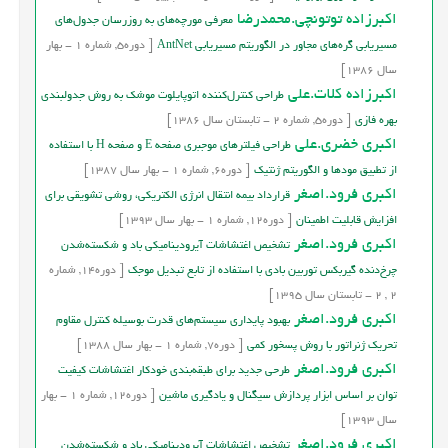
اکبرزاده توتونچی.محمدرضا
معرفي مورچه‎هاي به روزرسان جدول‌هاي
مسيريابی گره‎های مجاور در الگوريتم مسيريابي AntNet
[
دوره
5,
شماره
1
-
بهار
سال
1386]
اکبرزاده کلات.علي
طراحي کنترل‎کننده اتوپايلوت موشک به روش جدولبندي
بهره فازي
[
دوره
5,
شماره
2
-
تابستان
سال
1386]
اکبری خضری.علی
طراحي فيلترهاي موجبري صفحه E و صفحه H با استفاده
از تطبيق مودها و الگوريتم ژنتيک
[
دوره
6,
شماره
1
-
بهار
سال
1387]
اکبری فرود.اصغر
قرارداد بیمه انتقال انرژی الکتریکی، روشی تشویقی برای
افزایش قابلیت اطمینان
[
دوره
12,
شماره
1
-
بهار
سال
1393]
اکبری فرود.اصغر
تشخیص اغتشاشات آیرودینامیکی باد و شکسته‌شدن
چرخ‌دنده گیربکس توربین بادی با استفاده از تابع تبدیل موجک
[
دوره
14,
شماره
2
,
2
-
تابستان
سال
1395]
اکبری فرود.اصغر
بهبود پايداري سيستم‌هاي قدرت بوسيله كنترل مقاوم
تحريك ژنراتور با روش پسخور كمي
[
دوره
7,
شماره
1
-
بهار
سال
1388]
اکبری فرود.اصغر
طرحی جديد برای طبقه‌بندی خودکار اغتشاشات کيفيت
توان بر اساس ابزار پردازش سیگنال و یادگیری ماشین
[
دوره
12,
شماره
1
-
بهار
سال
1393]
اکبری فرود.اصغر
تشخیص اغتشاشات آیرودینامیکی باد و شکسته‌شدن