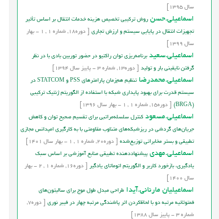
سال
1395]
اسماعیلی.حسن
روش ترکیبی تخصیص هزینه خدمات انتقال بر اساس تأثیر
تجهیزات انتقال در پایایی سیستم و ارزش تجاری
[
دوره
18,
شماره
1
,
1
-
بهار
سال
1399]
اسماعیلی.سعید
برنامه‌ریزی توان راکتیو در حضور توربین بادی با در نظر
گرفتن نایقینی بار و تولید
[
دوره
13,
شماره
3
-
پاییز
سال
1394]
اسماعیلی.محمدرضا
تنظیم هم‌زمان پارامترهای PSS و STATCOM در
سیستم قدرت برای بهبود پایداری شبکه با استفاده از الگوریتم ژنتیک ترکیبی
(BRGA)
[
دوره
15,
شماره
1
,
1
-
بهار
سال
1396]
اسماعیلی.مسعود
کنترل سلسله‌مراتبی برای تقسیم صحیح توان و کاهش
جریان‌های گردشی در ریزشبکه‌های متناوب مقاومتی با به کارگیری امپدانس مجازی
تطبیقی و بستر مخابراتی توزیع‌شده‌
[
دوره
20,
شماره
1
,
1
-
بهار
سال
1401]
اسماعیلی.مهدی
پیشنهاد‌دهنده تطبیقی منابع آموزشی بر اساس سبک
یادگیری، بازخورد کاربر و الگوریتم اتوماتای یادگیر
[
دوره
16,
شماره
1
,
2
-
بهار
سال
1400]
اسماعیلیان مارناني.آیدا
طراحی مبدل طول موج برای سالیتون‌های
فمتوثانیه مرتبه دو با لحاظ‌کردن اثر پاشندگی مرتبه چهار در فیبر نوری
[
دوره
7,
شماره
3
-
پاییز
سال
1388]