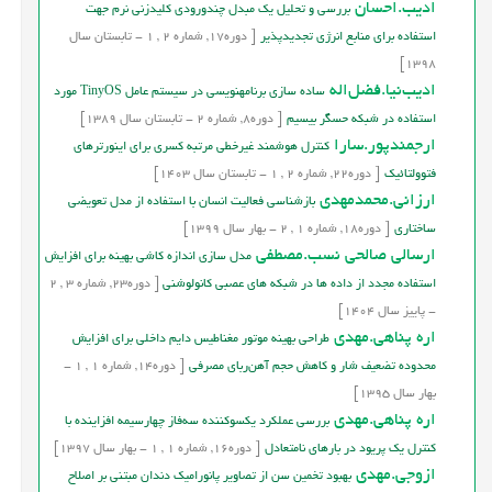
اديب.احسان
بررسی و تحلیل یک مبدل چندورودی کلید‌زنی نرم جهت
استفاده برای منابع انرژی تجدیدپذیر
[
دوره
17,
شماره
2
,
1
-
تابستان
سال
1398]
اديب‌نيا.فضل‌اله
ساده‏ سازی برنامه‏نویسی در سیستم عامل TinyOS مورد
استفاده در شبکه حس‏گر بی‏سیم
[
دوره
8,
شماره
2
-
تابستان
سال
1389]
ارجمندپور.سارا
کنترل هوشمند غیرخطی مرتبه کسری برای اینورترهای
فتوولتائیک
[
دوره
22,
شماره
2
,
1
-
تابستان
سال
1403]
ارزانی.محمدمهدی
بازشناسی فعالیت انسان با استفاده از مدل تعویضی
ساختاری
[
دوره
18,
شماره
1
,
2
-
بهار
سال
1399]
ارسالی صالحی نسب.مصطفی
مدل سازی اندازه کاشی بهینه برای افزایش
استفاده مجدد از داده ها در شبکه های عصبی کانولوشنی
[
دوره
23,
شماره
3
,
2
-
پاییز
سال
1404]
اره پناهی.مهدی
طراحي بهينه موتور مغناطيس دایم داخلي برای افزایش
محدوده تضعيف شار و کاهش حجم آهن‌ربای مصرفی
[
دوره
14,
شماره
1
,
1
-
بهار
سال
1395]
اره پناهی.مهدی
بررسي عملکرد يکسوکننده سه‌فاز چهارسيمه افزاينده با
کنترل يک پريود در بارهای نامتعادل
[
دوره
16,
شماره
1
,
1
-
بهار
سال
1397]
ازوجی.مهدی
بهبود تخمین سن از تصاویر پانورامیک دندان مبتني بر اصلاح