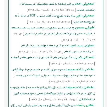
اسمعیلی.احمد
روشی هدف‌گرا به منظور هولون‌بندی در سیستم‌های
چندعاملی هولونی
[
دوره
14,
شماره
2
,
2
-
تابستان
سال
1395]
اسمعیلی.امیر
روش نوين توزيع بار ترافيک مبتنی بر BGP در مراکز داده
توزيع‌شده جغرافيايي
[
دوره
16,
شماره
1
,
2
-
بهار
سال
1400]
اشرفي.محسن
چارچوب ترکیبی سبک‌وزن برای امنیت اینترنت اشیا با استفاده
از جنگل تصادفی بهینه و انتخاب ویژگی تطبیقی در معماری لبه-ابری
[
دوره
24,
شماره
1
,
2
-
بهار
سال
1405]
اصغری. سید امیر
تصمیم گیری منفعلانه هوشمند برای حسگرهای
بیدارشونده در پایش سازه‌ای
[
دوره
19,
شماره
3
,
2
-
پاییز
سال
1400]
اطمینانی.کبری
یادگیری پارامترهای شبکه بیزی از داده حاوی مقادیر گم‌شده
[
دوره
11,
شماره
2
-
تابستان
سال
1392]
اعتمادی زاده.محبوبه
مدیریت توان راکتیو در شبکه توزیع با درنظرگرفتن
عدم قطعیت‌ها در حضور تجهیزات جبران‌کننده توان راکتیو گسسته و پیوسته
[
دوره
21,
شماره
2
,
1
-
تابستان
سال
1402]
اعتمادی زاده.محبوبه
جبران سازی توان راکتیو با استفاده از تخصیص بهینه
ی خازن ها در شبکه توزیع در حضور نیروگاه بادی مبتنی بر تئوری تصمیم گیری
شکاف اطلاعاتی
[
دوره
18,
شماره
4
,
1
-
زمستان
سال
1399]
اعظمی.رحمت
مدل‌سازی کلیدزنی انتقال و محدودیت‌های پایداری آن در بازار