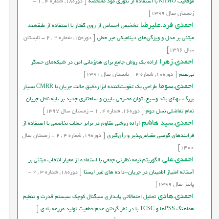
موقعیت MIMO با استفاده از تئوری مود مشخصه
[
دوره
18,
شماره
4
,
1
-
زمستان
سال
1399]
احمدی فرد.علیرضا
تشخیص احساس از روی گفتار با استفاده از طبقه‌بند
مبتنی بر مدل و ویژگی‌های دینامیکی غیر خطی
[
دوره
15,
شماره
2
,
2
-
تابستان
سال
1396]
احمدی.زهرا
ارائه يک روش جامع براي هم‌زمانی امن در شبکه‌هاي حسگر
بي‌سيم
[
دوره
10,
شماره
2
-
تابستان
سال
1391]
احمدی.سوما
طراحی یک تقویت‌کننده ابزاردقیق حالت جریان با CMRR بسیار
بزرگ، پهنای باند وسیع، توان مصرفی پایین و ساختاری جدید بر پایه ناقل جریان
تمام تفاضلی نسل دوم
[
دوره
16,
شماره
4
,
1
-
زمستان
سال
1397]
احمدی.سید هاشم
ارائه روشی مقاوم در برابر حملات تخاصمی با استفاده از
فرایندهای گوسی مقیاس‌پذیر و رأی‌گیری
[
دوره
19,
شماره
4
,
2
-
زمستان
سال
1400]
احمدی.علی
الگوریتم نیمه نظارتی جمعی با استفاده از معیار انتخاب مبتنی بر
آستانه امتیاز اطمینان در جریان-داده های غیر ایستا
[
دوره
18,
شماره
3
,
2
-
پاییز
سال
1399]
احمدی.هادی
تحلیل احتمالاتی پایداری سیگنال کوچک سیستم قدرت و تنظیم
هماهنگ PSSها و TCSC با در نظر گرفتن عدم قطعیت تولید مزرعه بادی
[