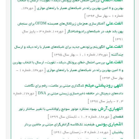
الفت.احسان
بررسی احتمال خطای پروتکل دیکد- تقویت- ارسال با انتخاب
بهترین و n امین بهترین رله در شبکه‌های همیار با رله‌های موازی
[
دوره
13,
شماره
1
-
بهار
سال
1394]
الفت.علی
آشکارسازی هم‌زمان زیرکانال‌های همبسته OFDM برای سنجش
پهن باند طیف در شبکه‌های رادیوشناختگر
[
دوره
10,
شماره
3
-
پاییز
سال
1391]
الفت.علی
الگوریتم پرتودهی جدید برای شبکه‌های همیار با رله دیکد و ارسال
چندآنتنه
[
دوره
14,
شماره
1
,
1
-
بهار
سال
1395]
الفت.علی
بررسی احتمال خطای پروتکل دیکد- تقویت- ارسال با انتخاب بهترین
و n امین بهترین رله در شبکه‌های همیار با رله‌های موازی
[
دوره
13,
شماره
1
-
بهار
سال
1394]
اللهی رودپشتی.میثم
کدگذاری مبتنی بر علامت- رقم برای نگاشت
داده‌‌های دیجیتال در حافظه ذخیره‌سازی زیستی مبتنی بر DNA
[
دوره
17,
شماره
3
,
2
-
پاییز
سال
1398]
اللهیاری.آرش
بهبود عملکرد موتور سوئيچ رلوکتانسي با تغيير ساختار رتور
قطعه‌اي
[
دوره
18,
شماره
2
,
1
-
تابستان
سال
1399]
الله‌یاری.یونس
طبقه‌بند تک‌کلاسه گرانش‌گرای مبتنی بر ماشین بردار
پشتیبان
[
دوره
10,
شماره
4
-
زمستان
سال
1391]