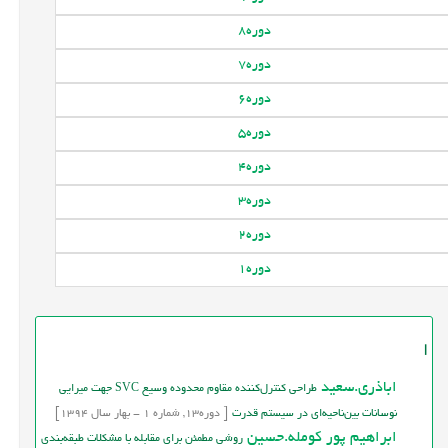
دوره
8
دوره
7
دوره
6
دوره
5
دوره
4
دوره
3
دوره
2
دوره
1
ا
اباذری.سعید
طراحی کنترل‌کننده مقاوم محدوده وسیع SVC جهت میرایی
نوسانات بین‌ناحیه‌ای در سیستم قدرت
[
دوره
13,
شماره
1
-
بهار
سال
1394]
ابراهیم پور کومله.حسین
روشی مطمئن برای مقابله با مشکلات طبقه‌بندی