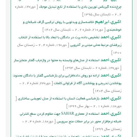
چرخ‌دنده گیربکس توربین بادی با استفاده از تابع تبدیل موجک
[
دوره
14,
شماره
2
,
2
-
تابستان
سال
1395]
اکبری.ابراهیم
خلاصه‌سازی ویدئویی با روش ترکیبی گراف شبکه‌ای و
خوشه‌بندی
[
دوره
21,
شماره
2
,
2
-
تابستان
سال
1402]
اکبری.احمد
تشخیص داده پرت در دادگان با ابعاد بالا با استفاده از انتخاب
زیرفضای مرتبط محلی مبتنی بر آنتروپی
[
دوره
19,
شماره
4
,
2
-
زمستان
سال
1400]
اکبری.احمد
استفاده از مدل‌های وابسته به محتوا در واژه‌ياب گفتار متمايزساز
[
دوره
13,
شماره
2
-
تابستان
سال
1394]
اکبری.احمد
ارائه دو روش داده‌افزایی برای بازشناسی گفتار با دادگان محدود:
پوشاندن تدریجی و پوشاندن آگاه از فراوانی کلمات
[
دوره
23,
شماره
4
,
2
-
زمستان
سال
1404]
اکبری.احمد
بازشناسی فعالیت انسان با استفاده از مدل تعویضی ساختاری
[
دوره
18,
شماره
1
,
2
-
بهار
سال
1399]
اکبری.احمد
استفاده از معماری SAHAR جهت مقاوم کردن سطح کنترلی
شبکه نرم‌افزار محور در برابر حملات منع سرویس‌
[
دوره
18,
شماره
4
,
2
-
زمستان
سال
1399]
اکبری.احمد