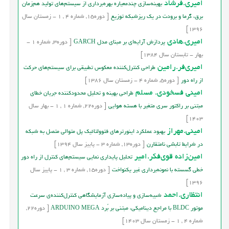
امیری.فرشاد
بهینه‌سازی چندمعیاره بهره‌برداری از سیستم‌های تولید هم‌زمان
برق، گرما و برودت در یک ریزشبکه توزیع
[
دوره
15,
شماره
4
,
1
-
زمستان
سال
1396]
امیری.هادی
پردازش آرايه‌اي بر مبناي مدل GARCH
[
دوره
3,
شماره
1
-
بهار - تابستان
سال
1384]
امیری‌فر.رامین
طراحي كنترل‌كننده معكوس تطبيقي براي سيستم‌هاي حركت
از راه دور
[
دوره
5,
شماره
4
-
زمستان
سال
1386]
امینی فسخودی. مسلم
طراحی بهینه و تحلیل محدودکننده جریان خطای
مبتنی بر راکتور سری متغیر با هسته هوایی
[
دوره
22,
شماره
1
,
1
-
بهار
سال
1403]
امینی.مهراز
بهبود عملکرد اینورترهای فتوولتائیک پل متوالی متصل به شبکه
در شرایط تابشی نامتقارن
[
دوره
13,
شماره
3
-
پاییز
سال
1394]
امين‌زاده قوي‌فکر.امير
تحلیل پایداری نمایی سیستم‌های کنترل از راه دور
خطی گسسته با نمونه‌برداری غیر یکنواخت
[
دوره
15,
شماره
3
,
1
-
پاییز
سال
1396]
انتظاری.احمد
شبیه‌سازی و پیاده‌سازی آزمایشگاهی کنترل‌کننده‌ی سرعت
موتور BLDC با مراجع دینامیکی، مبتنی بر بُرد ARDUINO MEGA
[
دوره
22,
شماره
4
,
1
-
زمستان
سال
1403]