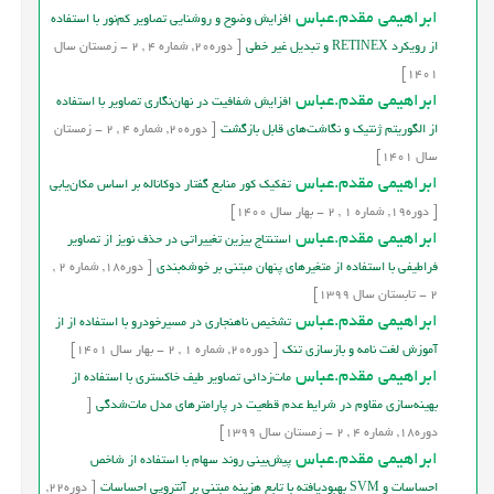
ابراهیمی مقدم.عباس
افزایش وضوح و روشنایی تصاویر کم‌نور با استفاده
از رویکرد RETINEX و تبدیل غیر خطی
[
دوره
20,
شماره
4
,
2
-
زمستان
سال
1401]
ابراهیمی مقدم.عباس
افزایش شفافیت در نهان‌نگاری تصاویر با استفاده
از الگوریتم ژنتیک و نگاشت‌های قابل بازگشت
[
دوره
20,
شماره
4
,
2
-
زمستان
سال
1401]
ابراهیمی مقدم.عباس
تفکیک کور منابع گفتار دوکاناله بر اساس مکان‌یابی
[
دوره
19,
شماره
1
,
2
-
بهار
سال
1400]
ابراهیمی مقدم.عباس
استنتاج بیزین تغییراتی در حذف نویز از تصاویر
فراطیفی با استفاده از متغیرهای پنهان مبتنی بر خوشه‌بندی
[
دوره
18,
شماره
2
,
2
-
تابستان
سال
1399]
ابراهیمی مقدم.عباس
تشخیص ناهنجاری در مسیرخودرو با استفاده از از
آموزش لغت نامه و بازسازی تنک
[
دوره
20,
شماره
1
,
2
-
بهار
سال
1401]
ابراهیمی مقدم.عباس
مات‌زدائی تصاویر طیف خاکستری با استفاده از
بهینه‌سازی مقاوم در شرایط عدم قطعیت در پارامترهای مدل مات‌شدگی
[
دوره
18,
شماره
4
,
2
-
زمستان
سال
1399]
ابراهیمی مقدم.عباس
پیش‌بینی روند سهام با استفاده از شاخص
احساسات و SVM بهبودیافته با تابع هزینه مبتنی ‌بر آنتروپی احساسات
[
دوره
22,