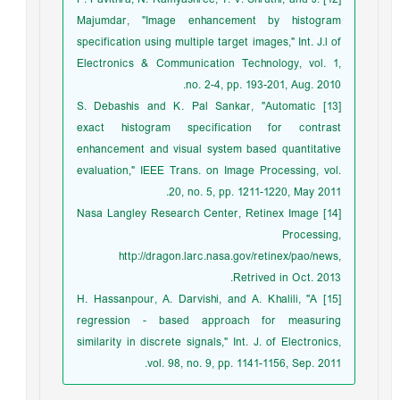
Majumdar, "Image enhancement by histogram
specification using multiple target images," Int. J.l of
Electronics & Communication Technology, vol. 1,
no. 2-4, pp. 193-201, Aug. 2010.
[13] S. Debashis and K. Pal Sankar, "Automatic
exact histogram specification for contrast
enhancement and visual system based quantitative
evaluation," IEEE Trans. on Image Processing, vol.
20, no. 5, pp. 1211-1220, May 2011.
[14] Nasa Langley Research Center, Retinex Image
Processing,
http://dragon.larc.nasa.gov/retinex/pao/news,
Retrived in Oct. 2013.
[15] H. Hassanpour, A. Darvishi, and A. Khalili, "A
regression - based approach for measuring
similarity in discrete signals," Int. J. of Electronics,
vol. 98, no. 9, pp. 1141-1156, Sep. 2011.