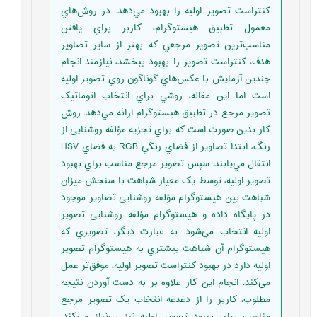
کنتراست تصوير اوليه را بهبود مي‌دهد. در روش‌هاي
معمول تطبيق هيستوگرام، کاربر براي يافتن
مناسب‌ترين تصوير مرجعي که بهتر از ساير تصاوير
هدف، کنتراست تصوير را بهبود ببخشد، نيازمند انجام
چندين آزمايش با عکس‌هاي گوناگون روي تصوير اوليه
است اما اين مقاله، روشي براي انتخاب اتوماتيک
تصوير مرجع در تطبيق هيستوگرام ارائه مي‌دهد. روش
کار بدين صورت است که براي تجزیه مؤلفه روشنایی از
رنگ، ابتدا تصاوير از فضاي رنگي RGB به فضاي HSV
انتقال مي‌يابند. سپس تصوير مرجع مناسب براي بهبود
تصوير اوليه، توسط يک معيار شباهت با سنجش ميزان
شباهت بين هيستوگرام مؤلفه روشنایی تصاوير موجود
در پايگاه داده و هيستوگرام مؤلفه روشنایی تصوير
اوليه انتخاب مي‌شود. به عبارت ديگر، تصويري که
هيستوگرام آن شباهت بيشتري به هيستوگرام تصوير
اوليه دارد در بهبود کنتراست تصوير اوليه، موفق‌تر عمل
مي‌کند. انجام اين کار علاوه بر به دست آوردن نتيجه
مطلوب، کاربر را از دغدغه انتخاب يک تصوير مرجع
مناسب براي بهبود تصوير اوليه نيز بي‌نياز مي‌کند.