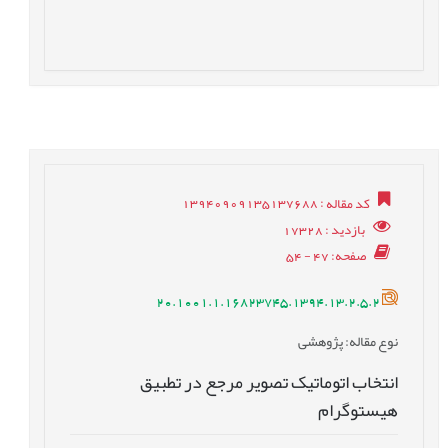
کد مقاله
: 13940909135137688
بازدید
: 17328
صفحه
: 47 - 54
20.1001.1.16823745.1394.13.2.5.2
نوع مقاله
: پژوهشی
انتخاب اتوماتیک تصویر مرجع در تطبیق
هیستوگرام