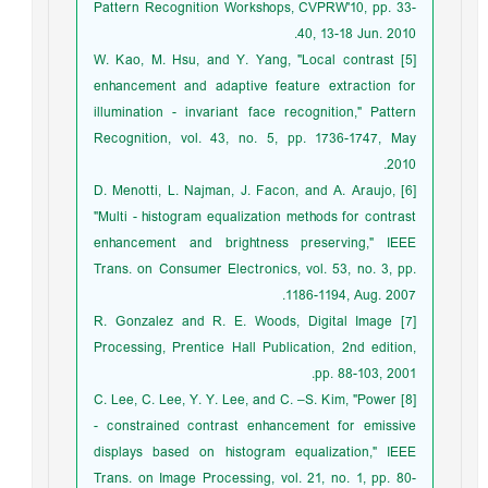
Pattern Recognition Workshops, CVPRW'10, pp. 33-
40, 13-18 Jun. 2010.
[5] W. Kao, M. Hsu, and Y. Yang, "Local contrast
enhancement and adaptive feature extraction for
illumination - invariant face recognition," Pattern
Recognition, vol. 43, no. 5, pp. 1736-1747, May
2010.
[6] D. Menotti, L. Najman, J. Facon, and A. Araujo,
"Multi - histogram equalization methods for contrast
enhancement and brightness preserving," IEEE
Trans. on Consumer Electronics, vol. 53, no. 3, pp.
1186-1194, Aug. 2007.
[7] R. Gonzalez and R. E. Woods, Digital Image
Processing, Prentice Hall Publication, 2nd edition,
pp. 88-103, 2001.
[8] C. Lee, C. Lee, Y. Y. Lee, and C. –S. Kim, "Power
- constrained contrast enhancement for emissive
displays based on histogram equalization," IEEE
Trans. on Image Processing, vol. 21, no. 1, pp. 80-