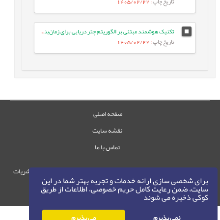
تاریخ چاپ
: 1405/02/22
تکنیک هوشمند مبتنی بر الگوریتم چتر دریایی برای زمان‌بندی وظایف بر اساس اولویت در شبکه‌های IoT/Fog
تاریخ چاپ
: 1405/02/22
صفحه اصلی
نقشه سایت
تماس با ما
حقوق این وب‌سایت متعلق به سامانه مدیریت نشریات
برای شخصی سازی ارائه خدمات و تجربه بهتر شما در این
رایمگ است.
سایت، ضمن رعایت کامل حریم خصوصی، اطلاعات از طریق
حق نشر
1405-1396
کوکی ذخیره می شوند
©
نمی پذیرم
می پذیرم