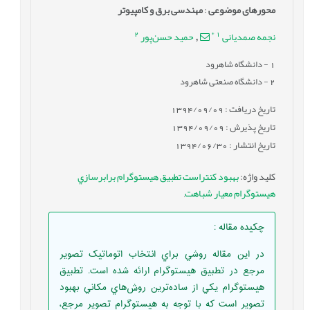
محورهای موضوعی
:
مهندسی برق و کامپیوتر
2
*
1
نجمه صمدیانی
حمید حسن‌پور
,
1
- دانشگاه شاهرود
2
- دانشگاه صنعتی شاهرود
تاریخ دریافت : 1394/09/09
تاریخ پذیرش : 1394/09/09
تاریخ انتشار : 1394/06/30
کلید واژه
:
بهبود کنتراست تطبيق هيستوگرام برابرسازي
هيستوگرام معيار شباهت
,
چکیده مقاله
:
در اين مقاله روشي براي انتخاب اتوماتيک تصوير
مرجع در تطبيق هيستوگرام ارائه شده است. تطبيق
هيستوگرام يکي از ساده‌ترين روش‌هاي مکاني بهبود
تصوير است که با توجه به هيستوگرام تصوير مرجع،