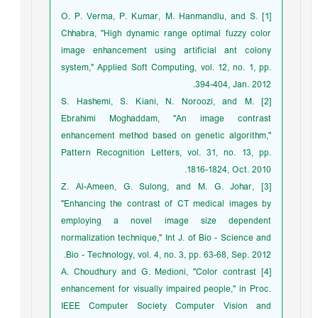
[1] O. P. Verma, P. Kumar, M. Hanmandlu, and S.
Chhabra, "High dynamic range optimal fuzzy color
image enhancement using artificial ant colony
system," Applied Soft Computing, vol. 12, no. 1, pp.
394-404, Jan. 2012.
[2] S. Hashemi, S. Kiani, N. Noroozi, and M.
Ebrahimi Moghaddam, "An image contrast
enhancement method based on genetic algorithm,"
Pattern Recognition Letters, vol. 31, no. 13, pp.
1816-1824, Oct. 2010.
[3] Z. Al-Ameen, G. Sulong, and M. G. Johar,
"Enhancing the contrast of CT medical images by
employing a novel image size dependent
normalization technique," Int J. of Bio - Science and
Bio - Technology, vol. 4, no. 3, pp. 63-68, Sep. 2012.
[4] A. Choudhury and G. Medioni, "Color contrast
enhancement for visually impaired people," in Proc.
IEEE Computer Society Computer Vision and