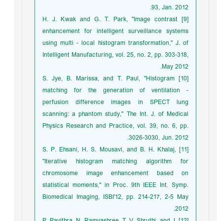
93, Jan. 2012.
[9] H. J. Kwak and G. T. Park, "Image contrast
enhancement for intelligent surveillance systems
using multi - local histogram transformation," J. of
Intelligent Manufacturing, vol. 25, no. 2, pp. 303-318,
May 2012.
[10] S. Jye, B. Marissa, and T. Paul, "Histogram
matching for the generation of ventilation -
perfusion difference images in SPECT lung
scanning: a phantom study," The Int. J. of Medical
Physics Research and Practice, vol. 39, no. 6, pp.
3026-3030, Jun. 2012.
[11] S. P. Ehsani, H. S. Mousavi, and B. H. Khalaj,
"Iterative histogram matching algorithm for
chromosome image enhancement based on
statistical moments," in Proc. 9th IEEE Int. Symp.
Biomedical Imaging, ISBI'12, pp. 214-217, 2-5 May
2012.
[12] P. Pavithra, N. Ramyashree, T. V. Shruthi, and J.