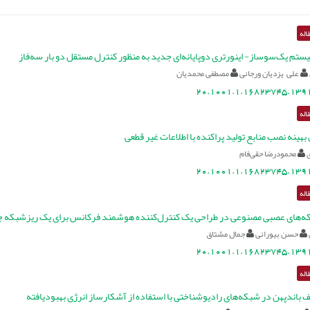
اله
یستم یک‌سوساز- اینورتری دوپایانه‌ای جدید به منظور کنترل مستقل دو بار سه‌فاز
علی یزدیان ورجانی
مصطفی محمدیان
20.1001.1.16823745.1391
اله
بهینه نصب منابع تولید پراکنده با اطلاعات غیر قطعی
محمودرضا حقی‌فام
20.1001.1.16823745.1391
اله
ه‌های عصبی مصنوعی در طراحی یک کنترل‌کننده هوشمند فرکانس برای یک ریزشبکه جز
حسن بیورانی
جمال مشتاق
20.1001.1.16823745.1391
اله
اندپهن در شبکه‌های رادیوشناختی با استفاده از آشکارساز انرژی بهبودیافته