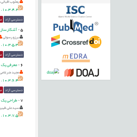
یعثوب اقبالی
.10.3.4.2
دسترسی آزاد
مق
5
-
آشکارسازی هم‌زمان زیرکا
برزو رسولی
.10.3.5.3
دسترسی آزاد
مق
6
-
معرفی یک سیگ
مجید ضرغامی
.10.3.6.4
دسترسی آزاد
مق
7
-
طراحی یک سطح لغزش به
سیدعلی ظهیری
.10.3.7.5