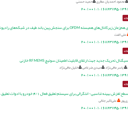
محمود احمدیان عطاری
حمید حسنی
20.1001.1.16823745.1391
اله
نال‌های همبسته OFDM برای سنجش پهن باند طیف در شبکه‌های رادیوشناختگر
علی الفت
20.1001.1.16823745.1391
اله
نال تحریک جدید جهت ارتقای قابلیت اطمینان سوئیچ RF MEMS خازنی
یاسر مافی‌نژاد
مهدی ضرغامی
خلیل مافی‌نژاد
20.1001.1.16823745.1391
اله
ینه تناسبی- انتگرالی برای سیستم تعلیق فعال 4/1 خودرو با ادوات تعلیق دارای ثابت‌های نامعین و مشخصه‌های غیر خطی
‌پور
علی‌اکبر جلالی
20.1001.1.16823745.1391