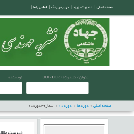
صفحه اصلی
|
عضویت/ ورود
|
درباره رایمگ
|
تماس با ما
|
عنوان / کلیدواژه / DOI / DOR
نویسنده
صفحه اصلی
دوره ها
دوره
10
شماره
3
دوره
10
فهرست مقال