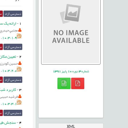
دسترسی آزاد
مق
1
-
ارائه یک س
مجتبي حيدري
.10.3.1.9
دسترسی آزاد
مق
2
-
تعیین مکان 
حسین گودرزی
.10.3.2.0
شماره
3
دوره
10
پاییز
1391
دسترسی آزاد
مق
3
-
کاربرد شبک
فرشید حبیبی
.10.3.3.1
دسترسی آزاد
مق
4
-
سنجش طیف ب
XML