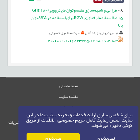
8
-
طراحی و شبیه‌سازی مقسم توان مایکروویو (GHz 18-
15) با استفاده از فناوری RGW برای استفاده در SSPA توان
بالا
عباس کریمی نوبندگانی
سیداسماعیل حسینی
20.1001.1.16823745.1398.17.2.8.3
صفحه اصلی
نقشه سایت
تماس با ما
برای شخصی سازی ارائه خدمات و تجربه بهتر شما در این
سایت، ضمن رعایت کامل حریم خصوصی، اطلاعات از طریق
حقوق این وب‌سایت متعلق به سامانه مدیریت نشریات
کوکی ذخیره می شوند
رایمگ است.
حق نشر
1405-1396
نمی پذیرم
می پذیرم
©