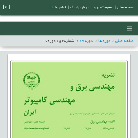
[en]
صفحه اصلی
|
عضویت/ ورود
|
درباره رایمگ
|
تماس با ما
|
صفحه اصلی
دوره ها
دوره
17
شماره
2
و
1
دوره
17