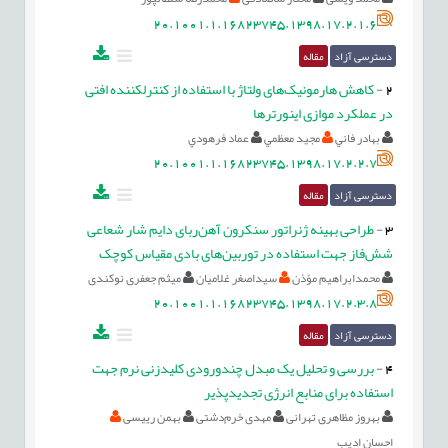
20.1001.1.16823745.1398.17.2.1.6
دسترسی آزاد
مقاله
2
-
کاهش هارمونیک‌های ولتاژ با استفاده از کنترل‏کننده افتی
در عملکرد موازی اینورترها
بهادر فاني
مجيد معظمي
عماد فرهودي
20.1001.1.16823745.1398.17.2.2.7
دسترسی آزاد
مقاله
3
-
طراحی بهینه ژنراتور سنکرون آهن‌ربای دایم شار شعاعی
شش‌فاز جهت استفاده در توربین‌های بادی مقیاس کوچک
محمدابراهیم مؤذن
سیداصغر غلامیان
میثم جعفری نوکندی
20.1001.1.16823745.1398.17.2.3.8
دسترسی آزاد
مقاله
4
-
بررسی و تحلیل یک مبدل چندورودی کلید‌زنی نرم جهت
استفاده برای منابع انرژی تجدیدپذیر
بهروز مظاهری تهرانی
مهدی خرم‌دشتی
بهمن رییسی
احسان اديب