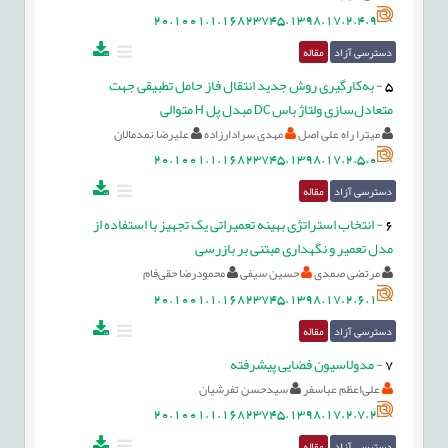
20.1001.1.16823745.1398.17.2.4.9
دسترسی آزاد
مقاله
5
-
به‌کارگیری روش جدید انتقال فاز حامل تطبیقی جهت
متعادل‌سازی ولتاژ باس DC مبدل پل H متوالی
میترا راه علی اصل
مهدی سرادارزاده
علیرضا نمدمالان
20.1001.1.16823745.1398.17.2.5.0
دسترسی آزاد
مقاله
6
-
انتخاب استراتژی بهینه تعمیراتی یک تجهیز با استفاده از
مدل تعمیر و نگهداری مبتنی بر بازرسی
مرتضی صمدی
حسین سیفی
محمودرضا حقی‌فام
20.1001.1.16823745.1398.17.2.6.1
دسترسی آزاد
مقاله
7
-
مدولاسیون فضایی پیشرفته
علی‌اعظم عباسفر
سیدحسن تفرشیان
20.1001.1.16823745.1398.17.2.7.2
دسترسی آزاد
مقاله