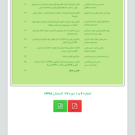
شماره
2
و
1
دوره
17
تابستان
1398