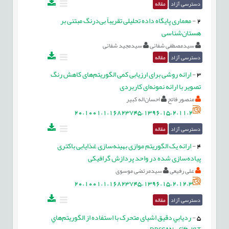
دسترسی آزاد
مقاله
2
-
معماری پایگاه داده تحلیلی تقریباً بی‌درنگ مبتنی بر
هستان‌شناسی
سیدمصطفی شفائی
سیدمجید شفائی
دسترسی آزاد
مقاله
3
-
ارائه روشی برای ارزیابی کمی الگوریتم‌های کاهش رنگ
تصویر با ارائه نمونه‌ای کاربردی
منصور فاتح
احسان‌اله کبیر
20.1001.1.16823745.1396.15.2.11.2
دسترسی آزاد
مقاله
4
-
ارائه یک الگوریتم موازی بهینه‌سازی غذایابی باکتری
پیاده‌سازی شده در واحد پردازش گرافیکی
علی رفیعی
سیدمرتضی موسوی
20.1001.1.16823745.1396.15.2.12.3
دسترسی آزاد
مقاله
5
-
رديابي دقيق اشيای متحرک با استفاده از الگوريتم‌هاي