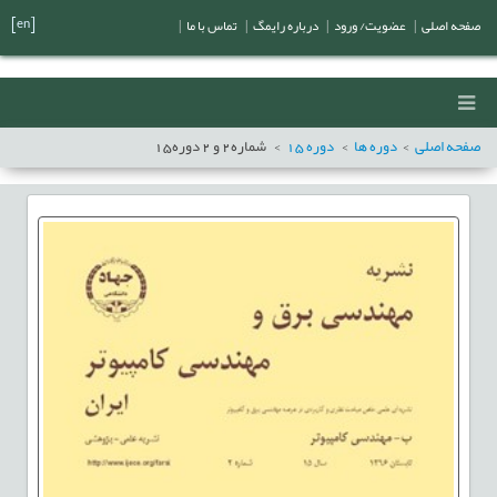
[en]
صفحه اصلی
|
عضویت/ ورود
|
درباره رایمگ
|
تماس با ما
|
صفحه اصلی
دوره ها
دوره
15
شماره
2
و
2
دوره
15