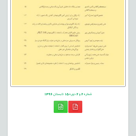
شماره
2
و
2
دوره
15
تابستان
1396