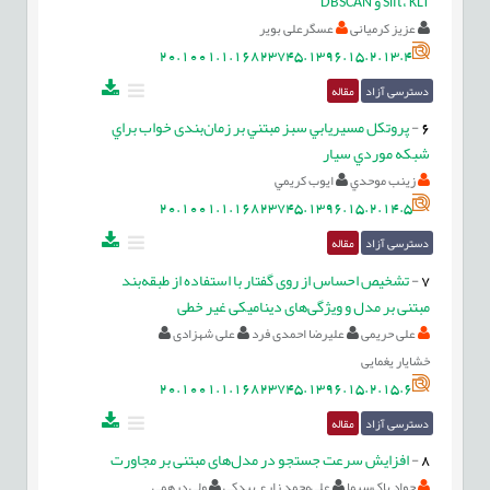
Sift، KLT و DBSCAN
عزیز کرمیانی
عسگرعلی بویر
20.1001.1.16823745.1396.15.2.13.4
دسترسی آزاد
مقاله
6
-
پروتکل مسيريابي سبز مبتني بر زمان‌بندی خواب براي
شبکه‌ موردي سيار
زينب موحدي
ايوب کريمي
20.1001.1.16823745.1396.15.2.14.5
دسترسی آزاد
مقاله
7
-
تشخیص احساس از روی گفتار با استفاده از طبقه‌بند
مبتنی بر مدل و ویژگی‌های دینامیکی غیر خطی
علی حریمی
علیرضا احمدی فرد
علی شهزادی
خشایار یغمایی
20.1001.1.16823745.1396.15.2.15.6
دسترسی آزاد
مقاله
8
-
افزایش سرعت جستجو در مدل‌‌های مبتنی بر مجاورت
جواد پاک‌سيما
علي‌محمد زارع بيدكي
ولي درهمي