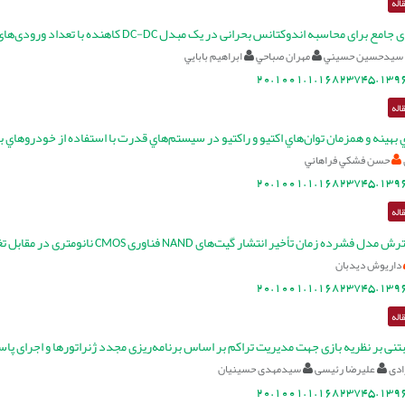
اله
مع برای محاسبه اندوکتانس بحرانی در یک مبدل DC-DC کاهنده با تعداد ورودی‌های دلخواه
سيدحسين حسيني
مهران صباحي
ابراهيم بابايي
20.1001.1.16823745.1396
اله
 بهينه و همزمان توان‌هاي اكتيو و راكتيو در سيستم‌هاي قدرت با استفاده از خودروهاي
حسن فشکي فراهاني
20.1001.1.16823745.1396
اله
ده زمان تأخیر انتشار گیت‌های NAND فناوری CMOS نانومتری در مقابل تغییرات آماری فرآیند ساخت
داریوش دیدبان
20.1001.1.16823745.1396
اله
نی بر نظریه بازی جهت مدیریت تراکم بر اساس برنامه‌ریزی مجدد ژنراتورها و اجرای پاسخ
دی
علیرضا رئیسی
سیدمهدی حسینیان
20.1001.1.16823745.1396