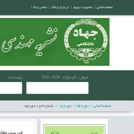
صفحه اصلی
|
عضویت/ ورود
|
درباره رایمگ
|
تماس با ما
|
عنوان / کلیدواژه / DOI / DOR
نویسنده
صفحه اصلی
دوره ها
دوره
15
شماره
4
و
1
دوره
15
فهرست مقال