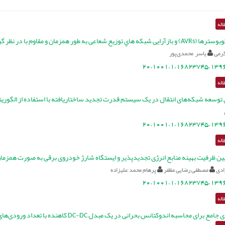
اله
شعاعی به طور همزمان و مقاوم با در نظر گرفتن عدم قطعیت بار
رمی
یاسر محمدی‌پور
20.1001.1.16823745.1396
اله
ی توسعه شبکه‌های انتقال در یک سیستم قدرت تجدید ساختاریافته با استفاده از الگور
20.1001.1.16823745.1396
اله
یین ظرفیت بهینه منابع انرژی تجدیدپذیر و ایستگاه شارژ خودروی برقی به صورت همزمان با است
دی
مصطفی رضایی مظفر
پرهام محمد علیزاده
20.1001.1.16823745.1396
اله
مع برای محاسبه اندوکتانس بحرانی در یک مبدل DC-DC کاهنده با تعداد ورودی‌های دلخواه