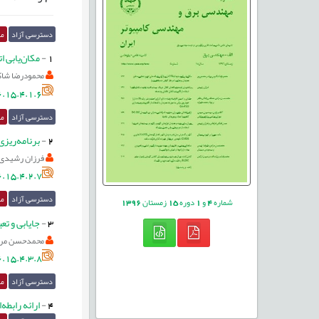
دسترسی آزاد
مق
1
-
مکان‌یابی اتوبوسترها (AVRs) و بازآرایی شبکه هاي توزیع 
محمودرضا شاک
.15.4.1.6
دسترسی آزاد
مق
2
-
برنامه‌ریز
فرزان رشیدی
.15.4.2.7
دسترسی آزاد
مق
شماره
4
و
1
دوره
15
زمستان
1396
3
-
جایابی و تع
محمدحسن مرا
.15.4.3.8
دسترسی آزاد
مق
4
-
ارائه رابطه‌ای جا