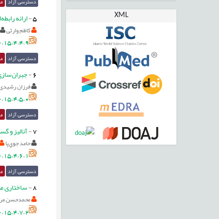
دسترسی آزاد
مق
XML
5
-
ارائه رابطه‌ای جا
کاظم وارثی
.15.4.4.9
دسترسی آزاد
مق
6
-
جبران‌سازي
فرزان رشیدی
.15.4.5.0
دسترسی آزاد
مق
7
-
آنالیز و گسترش مدل فشر
حامد جوي‌پا
.15.4.6.1
دسترسی آزاد
مق
8
-
ساختاری مبت
محمدحسن مرا
.15.4.7.2