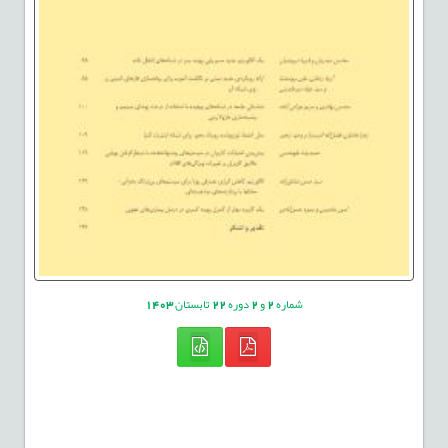
شماره
2
و
2
دوره
22
تابستان
1403