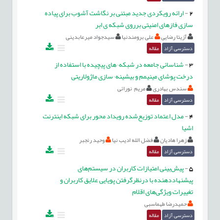
2
-
ارائه رویکردی جدید مبتنی بر نگاشت آشوب برای پیاده
سازی فازهای امنیتی برروی شبکه ی ابر
آزیتا رضایی
علی برومندنیا
سیدجواد میرعابدینی
دسترسی آزاد
مقاله
3
-
شناسائی جامعه در شبکه¬های پیچیده با استفاده از
درخت پوشای مینیمم و بیشینه¬سازی ماژولاریتی
سندس بهادری
مریم نورائی
دسترسی آزاد
مقاله
4
-
مدل اعتماد توزیع‌شده رویداد محور برای شبکه اينترنت
اشيا
زهرا هادیان
فضل الله ادیب نیا
وحید رنجبر
دسترسی آزاد
مقاله
5
-
پیش‌بینی امتیازات کاربران در سیستم‌های
پیشنهاددهنده با درنظرگرفتن پویایی علایق کاربران و
تغییرات ویژگی‌های اقلام
حمیدرضا طهماسبی
دسترسی آزاد
مقاله