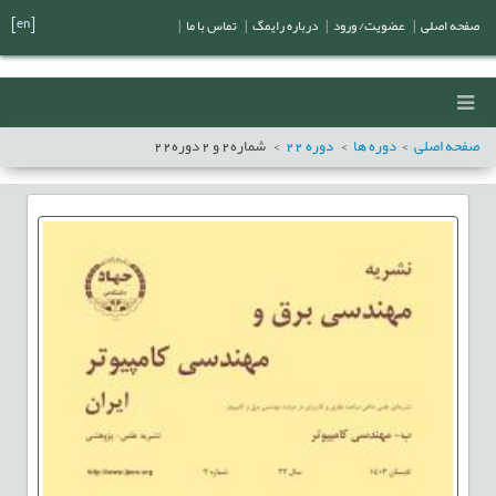
[en]
صفحه اصلی
|
عضویت/ ورود
|
درباره رایمگ
|
تماس با ما
|
صفحه اصلی
دوره ها
دوره
22
شماره
2
و
2
دوره
22