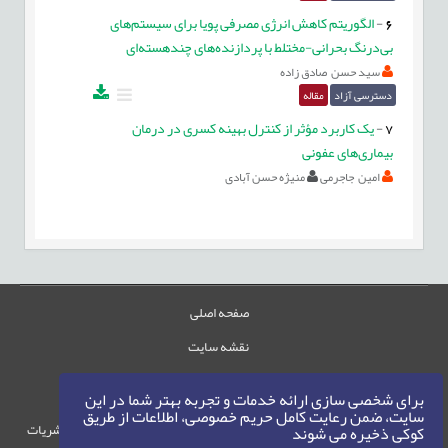
6
-
الگوریتم کاهش انرژی مصرفی پویا برای سیستم‌های
بی‌درنگ بحرانی-مختلط با پردازنده‌های چندهسته‌ای
سید حسن صادق زاده
دسترسی آزاد
مقاله
7
-
یک کاربرد مؤثر از کنترل بهینه کسری در درمان
بیماری‌های عفونی
امین جاجرمی
منیژه حسن آبادی
صفحه اصلی
نقشه سایت
تماس با ما
برای شخصی سازی ارائه خدمات و تجربه بهتر شما در این
سایت، ضمن رعایت کامل حریم خصوصی، اطلاعات از طریق
حقوق این وب‌سایت متعلق به سامانه مدیریت نشریات
کوکی ذخیره می شوند