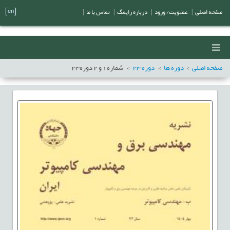
[en]
صفحه اصلی
|
عضویت/ ورود
|
درباره رایمگ
|
تماس با ما
|
صفحه اصلی
دوره ها
دوره
23
شماره
1
و
2
دوره
23