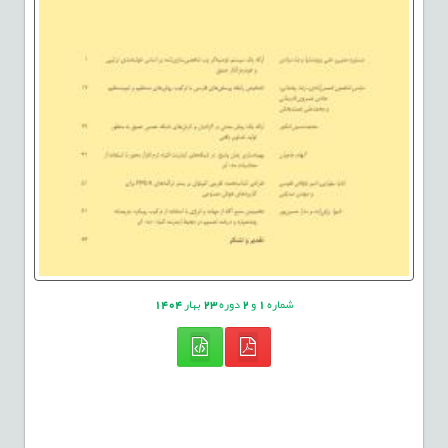
شماره
1
و
2
دوره
23
بهار
1404