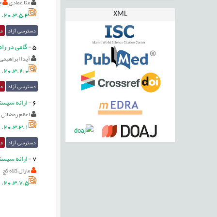
منا عمادی
ج
XML
.20.3.5.3
دسترسی آزاد
مق
5
-
گامی در را
آیدا ابراهیمی
.20.3.2.0
دسترسی آزاد
مق
6
-
ارائه سیست
اعظم رمضانی
.20.3.3.1
دسترسی آزاد
مق
7
-
ارائه سیستم
مارال كلاه كج
.20.3.7.5