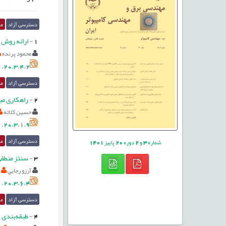
دسترسی آزاد
مق
1
-
ارائه روش جهش هوش
محمود پرنده
.20.3.4.2
دسترسی آزاد
مق
2
-
راهکاری مب
حسین کلاته
.20.3.1.9
دسترسی آزاد
مق
شماره
3
و
2
دوره
20
پاییز
1401
3
-
سنتز منطقی
آرزو رجايي
.20.3.6.4
دسترسی آزاد
مق
4
-
طبقه‌بندی 