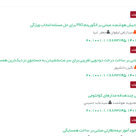
اله
مند مبتنی بر الگوریتم PSO برای حل مسئله انتخاب ویژگی
مینا زلفی لیقوان
جعفر تنها
20.1001.1.16823745.1401
اله
تنی بر ساخت درخت دودویی تقریبی برای سرعت‌بخشیدن به جستجوی نزدیک‌ترین همسا
نگین دانشپور
20.1001.1.16823745.1401
اله
 چندهدفه مدارهای کوانتومی
محبوبه هوشمند
سيدعابد حسيني
20.1001.1.16823745.1401
اله
خودآموز نیمه‌نظارتی مبتنی بر ساخت همسایگی