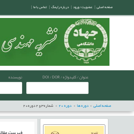
صفحه اصلی
|
عضویت/ ورود
|
درباره رایمگ
|
تماس با ما
|
عنوان / کلیدواژه / DOI / DOR
نویسنده
صفحه اصلی
دوره ها
دوره
20
شماره
3
و
2
دوره
20
فهرست مقال