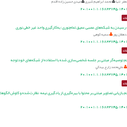
عفر تنها
محمد ابراهیم شیری
مهدی حسین زاده اقدم
20.1001.1.16823745.1401
اله
ه رسیدن به شبکه‌های عصبی عمیق تمام‌نوری: به‌کارگیری واحد غیر خطی نوری
 دهقان پور
سمیه کوهی
20.1001.1.16823745.1401
اله
م توصیه‌گر مبتنی بر جلسه شخصی‌سازی شده با استفاده از شبکه‌های خودتوجه
علي‌محمد زارع بيدكي
20.1001.1.16823745.1401
اله
 بازیابی تصاویر مبتنی بر محتوا با بهره‌گیری از یادگیری نیمه¬نظارت‌شده و کاوش الگوها
20.1001.1.16823745.1401