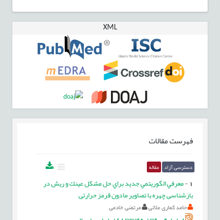
XML
فهرست مقالات
دسترسی آزاد
مقاله
1
-
معرفي الگوريتمي جديد براي حل مشكل عينك و ریش در
بازشناسی چهره با تصاویر مادون قرمز حرارتی
حامد کماری علائی
مرتضی خادمی
20.1001.1.16823745.1390.9.1.1.8