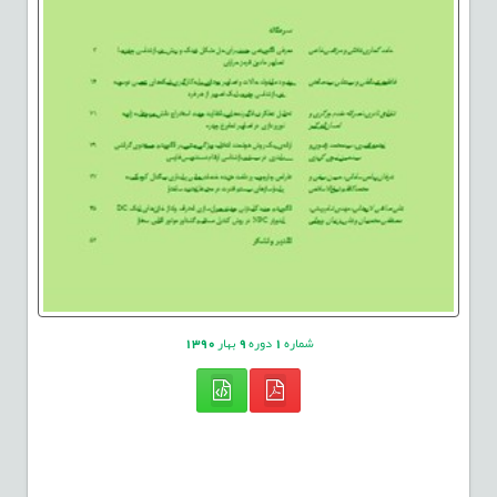
شماره
1
دوره
9
بهار
1390