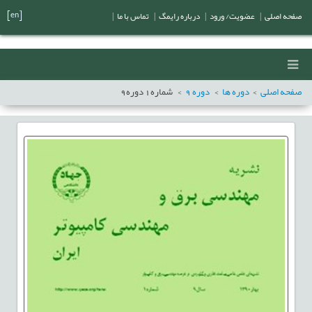
[en]
صفحه اصلی
|
عضویت/ ورود
|
درباره رایمگ
|
تماس با ما
|
صفحه اصلی
دوره ها
دوره
9
شماره
1
دوره
9