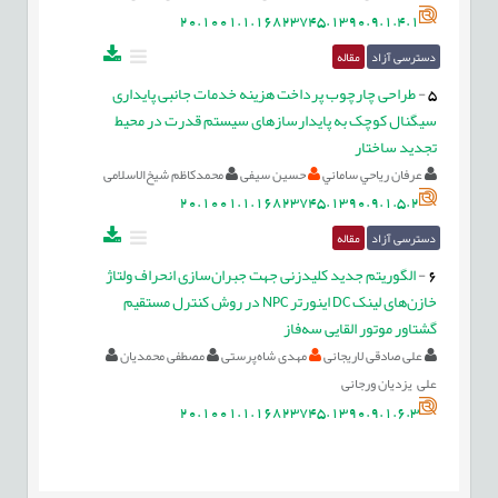
20.1001.1.16823745.1390.9.1.4.1
دسترسی آزاد
مقاله
5
-
طراحی چارچوب پرداخت هزینه خدمات جانبی پایداری
سیگنال کوچک به پایدارسازهای سیستم قدرت در محیط
تجدید ساختار
عرفان رياحي ساماني
حسین سیفی
محمدکاظم شیخ‌الاسلامی
20.1001.1.16823745.1390.9.1.5.2
دسترسی آزاد
مقاله
6
-
الگوریتم جدید کلیدزنی جهت جبران‌سازی انحراف ولتاژ
خازن‌های لینک DC اینورتر NPC در روش کنترل مستقیم
گشتاور موتور القایی سه‌فاز
علی صادقی لاریجانی
مهدی شاه‌پرستی
مصطفی محمدیان
علی یزدیان ورجانی
20.1001.1.16823745.1390.9.1.6.3