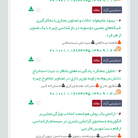
دسترسی آزاد
مقاله
2
-
بهبود مانيفولد حالات و تصاوير مجازی با به‌کارگيری
شبکه‌های عصبی دوسويه در بازشناسی چهره با يک تصوير
از هر فرد
فاطمه عبدالعلی
سیدعلی سیدصالحی
20.1001.1.16823745.1390.9.1.2.9
دسترسی آزاد
مقاله
3
-
تحلیل عملکرد یادگیرنده‌های بانظارت جهت استخراج
دانش مربوط به زاويه نورپردازي در تصاویر تمام‌رخ چهره
شقايق نادري
نصراله مقدم چركری
احسان‌اله کبیر
20.1001.1.16823745.1390.9.1.3.0
دسترسی آزاد
مقاله
4
-
ارائه‌ی یک روش هوشمند انتخاب ویژگی مبتنی بر
الگوریتم جستجوی گرانشی باینری در سیستم بازشناسی
ارقام دست‌نویس فارسی
نجمه قنبری
سیدمحمد رضوی
سیدحسن نبوی کریزی