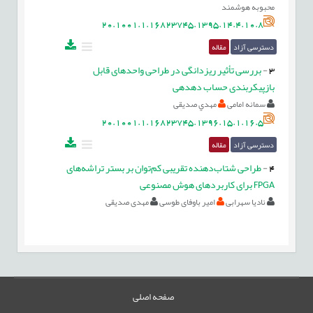
محبوبه هوشمند
20.1001.1.16823745.1395.14.4.10.8
دسترسی آزاد
مقاله
3
-
بررسی تأثیر ریزدانگی در طراحی واحدهای قابل
بازپیکربندی حساب دهدهی
سمانه امامی
مهدي صدیقی
20.1001.1.16823745.1396.15.1.16.5
دسترسی آزاد
مقاله
4
-
طراحی شتاب‌دهنده تقریبی کم‌توان بر بستر تراشه‌های
FPGA برای کاربردهای هوش مصنوعی
نادیا سهرابی
امیر باوفای طوسی
مهدی صدیقی
صفحه اصلی