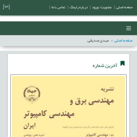
[en]
صفحه اصلی
|
عضویت/ ورود
|
درباره رایمگ
|
تماس با ما
|
صفحه اصلی
مهدی صدیقی
آخرین شماره