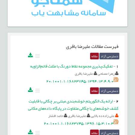
فهرست مقالات
علیرضا باقری
دسترسی آزاد
مقاله
1
-
تفکیک‌پذیری مجموعه نقاط دورنگ با مثلث قائم‌الزاویه
زهرا مصلحی
علیرضا باقری
20.1001.1.16823745.1394.13.4.9.0
دسترسی آزاد
مقاله
2
-
ارائه یک الگوریتم خوشه‌بندی مبتنی بر چگالی با قابلیت
کشف خوشه‌های با چگالی متفاوت در پایگاه داده‌های مکانی
علی زاده ده بالایی
علیرضا باقری
حامد افشار
20.1001.1.16823745.1396.15.3.10.3
دسترسی آزاد
مقاله