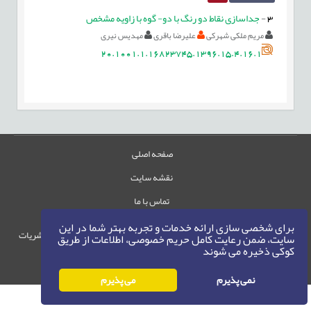
3
-
جداسازی نقاط دو رنگ با دو- گوه با زاویه مشخص
مریم ملکی شهرکی
علیرضا باقری
مهدیس نیری
20.1001.1.16823745.1396.15.4.16.1
صفحه اصلی
نقشه سایت
تماس با ما
برای شخصی سازی ارائه خدمات و تجربه بهتر شما در این
حقوق این وب‌سایت متعلق به سامانه مدیریت نشریات
سایت، ضمن رعایت کامل حریم خصوصی، اطلاعات از طریق
کوکی ذخیره می شوند
رایمگ است.
حق نشر
1405-1396
©
نمی پذیرم
می پذیرم