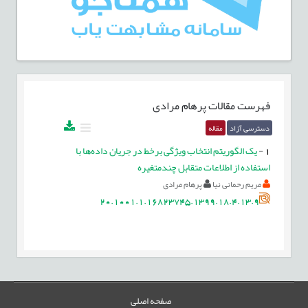
فهرست مقالات
پرهام مرادی
دسترسی آزاد
مقاله
1
-
یک الگوریتم انتخاب ویژگی برخط در جریان داده‌ها با
استفاده از اطلاعات متقابل چندمتغیره
مریم رحمانی نیا
پرهام مرادی
20.1001.1.16823745.1399.18.4.13.9
صفحه اصلی