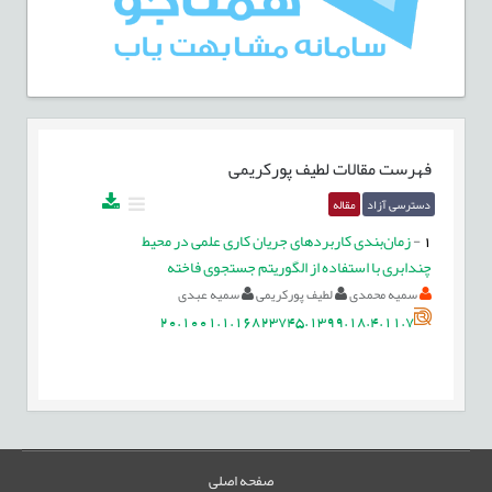
فهرست مقالات
لطیف پورکریمی
دسترسی آزاد
مقاله
1
-
زمان‌بندی کاربردهای جریان کاری علمی در محیط
چندابری با استفاده از الگوریتم جستجوی فاخته
سمیه محمدی
لطیف پورکریمی
سمیه عبدی
20.1001.1.16823745.1399.18.4.11.7
صفحه اصلی