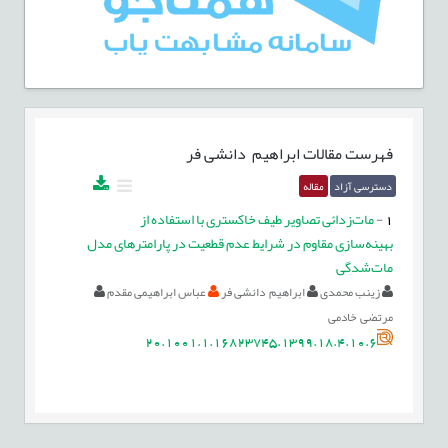
فهرست مقالات
ابراهیم دانشی فر
دسترسی آزاد
مقاله
1
-
مات‌زدائی تصاویر طیف خاکستری با استفاده از
بهینه‌سازی مقاوم در شرایط عدم قطعیت در پارامترهای مدل
مات‌شدگی
زینب محمدی
ابراهیم دانشی فر
عباس ابراهیمی مقدم
مرتضی خادمی
20.1001.1.16823745.1399.18.4.10.6