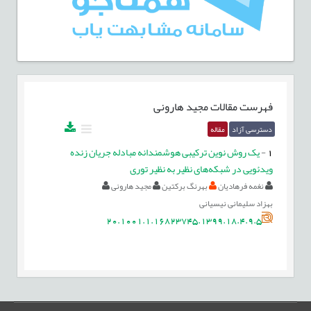
فهرست مقالات
مجید هارونی
دسترسی آزاد
مقاله
1
-
‌یک روش نوین ترکیبی هوشمندانه مبادله جریان زنده
ویدئویی در شبکه‌های نظیر به نظیر توری
نغمه فرهادیان
بهرنگ برکتین
مجید هارونی
بهزاد سلیمانی نیسیانی
20.1001.1.16823745.1399.18.4.9.5