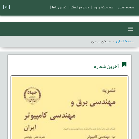
[en]
صفحه اصلی
|
عضویت/ ورود
|
درباره رایمگ
|
تماس با ما
|
صفحه اصلی
حمدی عبدی
آخرین شماره