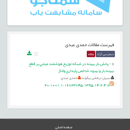
فهرست مقالات
حمدی عبدی
دسترسی آزاد
مقاله
1
-
پخش بار بهينه در شبکه توزيع هوشمند مبتني بر قطع
بهينه بار و بهبود شاخص پايداري ولتاژ
سهیل درفشی بیگوند
حمدی عبدی
20.1001.1.16823745.1395.14.2.4.8
صفحه اصلی