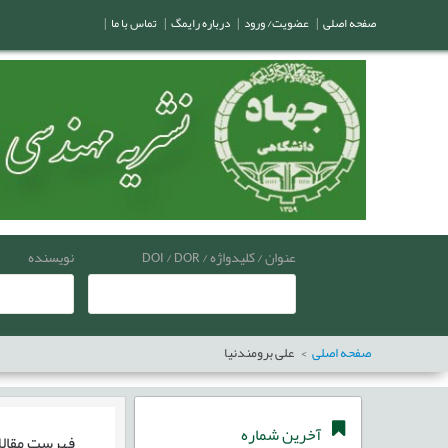
صفحه اصلی
|
عضویت/ ورود
|
درباره رایمگ
|
تماس با ما
|
عنوان / کلیدواژه / DOI / DOR
نویسنده
صفحه اصلی
علی برومندنیا
آخرین شماره
فهرست مقال