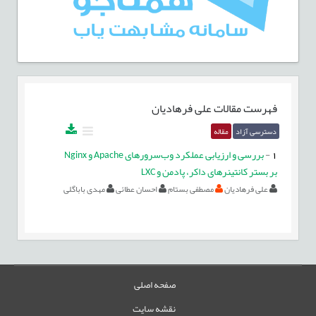
فهرست مقالات
علی فرهادیان
دسترسی آزاد
مقاله
1
-
بررسی و ارزیابی عملکرد وب‌سرورهای Apache و Nginx
بر بستر کانتینرهای داکر، پادمن و LXC
علی فرهادیان
مصطفی بستام
احسان عطائی
مهدی باباگلی
صفحه اصلی
نقشه سایت