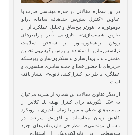
در این شماره مقالاتی در حوزه مهندسی قدرت با
عناوین‌ «کنترل پیش‌بین چندهدفه سامانه درایو
دوموتوره با اینورتر پنج‌ساق و تحلیل عملکرد آن از
طریق شبیه‌سازی»، «ارزیابی تأثیر پارامترهای
روغن ترانسفورماتور بر شاخص سلامت
ترانسفورماتور با استفاده از روش رگرسیون تخمین
منحنی» ‌و « پایدارسازی و سنکرون‌سازی ریزشبکه
جزیره‌ای با حضور خطا و حمله سایبری سنسوری و
عملگری با طراحی کنترل‌کننده ثانویه» انتشار یافته
است.
از دیگر عناوین مقالات این شماره از نشریه می‌توان
به «یک الگوریتم برای کنترل بهينه يك كلاس از
سيستم‌هاي خطي متغير با زمان تأخیری با رویکرد
کاهش زمان محاسبات و افزایش سرعت در
مسائل مهندسی»‌، «طراحی فلیپ‌فلاپ‌های جدید
سه‌سطحی در نانوالکترونیک ا استفاده از