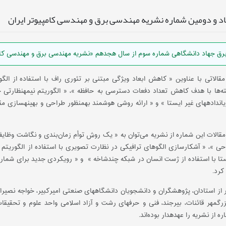
د و دومین شماره نشریه مهندسی برق و مهندسی کامپیوتر ایران
ق جهاد دانشگاهی شماره سوم از سال هجدهم «نشریه مهندسی برق و مهندسی کامپیو
قالاتی با عناوین‌ « کاهش ابعاد ویژگی مبتنی بر تئوری راف با استفاده از الگ
‌ها با هدف کاهش تعداد دفعات دسترسی به حافظه »‌، « الگوریتم نیمه­نظارتی جم
ان­داده­های غیر ایستا »‌ و « ارائه روشی هوشمند به­منظور طراحی و بهینه­سازی م
مقالات این شماره از نشریه می‌توان به « یک روش توأم زمان‌بندی و نگاشت وظای
ی »، « آشکارسازی الگوهای ترافیکی در نظارت تصویری با استفاده از الگوریتم
تا با استفاده از ژست انسان در شبکه چندشاخه » و « رویکردی جدید برای شمارش
از استادان، پژوهشگران و دانشجویان دانشگاه­های صنعتی امیرکبیر، خواجه نصیرا
بزرگمهر قائنات، بیرجند، فنی و حرفه­ای رشت و آزاد اسلامی واحد علوم و تحقیقا
ه از نشریه را عهده­دار بوده‌اند.