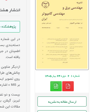
انتشار هشتا
پژوهشکده بر
در این شماره م
دسته‌بندی بسته
اطمینان در جری
یافته است.
ازدیگر عناوین 
چالش‌های طراح
شماره
1
,
2
دوره
24
بهار
1405
روی تصویر ایس
بر MIS » اشاره کرد.
بیست و دو نفر 
ارسال مقاله به نشریه
تبریز، گیلان، 
مقالات این شمار