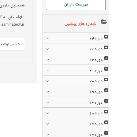
فهرست داوران
همچنین داوری این مقالات توسط 37 نفر از
علاقمندان به 
شماره های پیشین
ttp://ijece.saminatech.ir
دوره
24
شما می توانید این خبر 
دوره
23
دوره
22
دوره
21
دوره
20
دوره
19
دوره
16
دوره
18
دوره
17
دوره
15