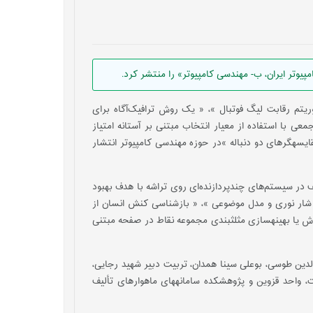
تر ایران، ب- مهندسی کامپیوتر» را منتشر کرد.
وریتم رقابت لیگ فوتبال »، « یک روش ترافیک‌آگاه برای
عی با استفاده از معیار انتخاب مبتنی بر آستانه امتیاز
قایسه­گرهای دو دنباله »در حوزه مهندسی کامپیوتر انتشار
ف در سیستم‌های چندپردازنده‌ای روی تراشه با هدف بهبود
 شار نوری و مدل موضوعی »، « بازشناسی کنش انسان از
 یا بهینه­سازی مثلث­بندی مجموعه نقاط در صفحه مبتنی
لدین طوسی، بوعلی سینا همدان، تربیت دبیر شهید رجایی،
ت، واحد قزوین و پژوهشکده سامانه­های ماهواره­ای تألیف