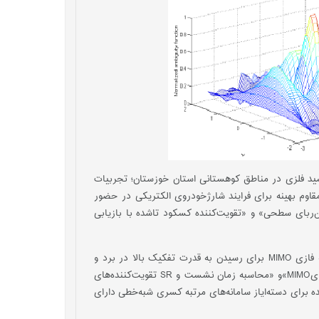
سید فلزی در مناطق کوهستانی استان خوزستان؛ تجربیات
، «طراحی کنترل‌کننده مقاوم بهینه برای فرایند شارژخودروی الکتریکی در حضور
‌ربای سطحی» و «تقویت‌کننده کسکود تاشده با بازیابی
ازدیگر عناوین مقالات این شماره از نشریه می‌توان به، «طراحی کد فضا زمان در رادارهای آرایه فازی MIMO برای رسیدن به قدرت تفکیک بالا در برد و
سرعت»‌، «آنتن ریز نواری چاپی باند وسیع بارگذاری شده باساختارAMC پهن‌باند برای سیستم‌هایMIMO»‌و «محاسبه زمان نشست و SR تقویت‌کننده‌های
ر شكننده برای دسته‌ایاز سامانه‌های مرتبه كسری شبه‌خطی دارای