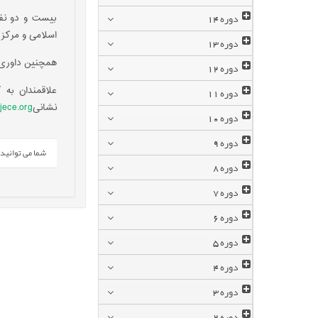
دوره
14
بیست و دو نفر
اسلامی و مرکز 
دوره
13
همچنین داوری این مقالات توسط 40 نفر از 
دوره
12
دوره
11
علاقمندان به 
نشانی
/ijece.org
دوره
10
دوره
9
شما می توانید این خبر 
دوره
8
دوره
7
دوره
6
دوره
5
دوره
4
دوره
3
دوره
2