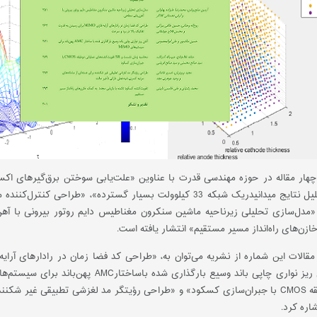
چهار مقاله در حوزه مهندسی قدرت با عناوین‌ «علت‌یابی سوختن برق‌گیرهای اک
مهندسی از تحلیل نتایج میدانیدریک شبکه‌ 33 کیلوولت بسیار گسترده»
مدل‌سازی تحلیلی زیرناحیه ماشین سنکرون مغناطیس دایم روتور بیرونی با آهن
ن‌های راه‌انداز مسیر مستقیم» انتشار یافته است.
عملیاتی دو طبقه CMOS با جبران‌سازی کسکود» و «طراحی رؤیتگر مد لغزشی تطبیقی غی
اره کرد.