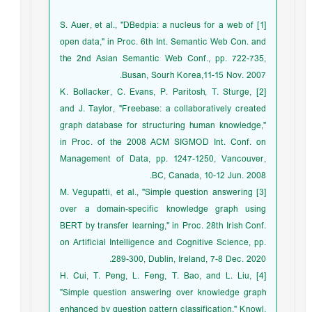
[1] S. Auer, et al., "DBedpia: a nucleus for a web of
open data," in Proc. 6th Int. Semantic Web Con. and
the 2nd Asian Semantic Web Conf., pp. 722-735,
Busan, Sourh Korea,11-15 Nov. 2007.
[2] K. Bollacker, C. Evans, P. Paritosh, T. Sturge,
and J. Taylor, "Freebase: a collaboratively created
graph database for structuring human knowledge,"
in Proc. of the 2008 ACM SIGMOD Int. Conf. on
Management of Data, pp. 1247-1250, Vancouver,
BC, Canada, 10-12 Jun. 2008.
[3] M. Vegupatti, et al., "Simple question answering
over a domain-specific knowledge graph using
BERT by transfer learning," in Proc. 28th Irish Conf.
on Artificial Intelligence and Cognitive Science, pp.
289-300, Dublin, Ireland, 7-8 Dec. 2020.
[4] H. Cui, T. Peng, L. Feng, T. Bao, and L. Liu,
"Simple question answering over knowledge graph
enhanced by question pattern classification," Knowl.