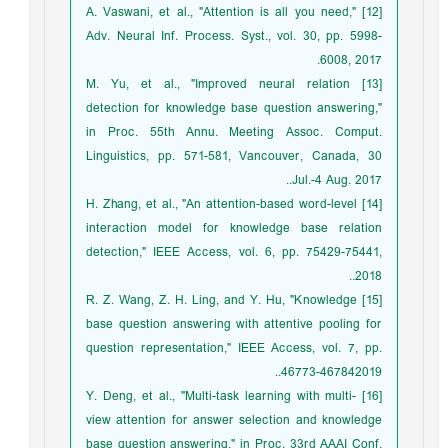
[12] A. Vaswani, et al., "Attention is all you need,"
Adv. Neural Inf. Process. Syst., vol. 30, pp. 5998-
6008, 2017.
[13] M. Yu, et al., "Improved neural relation
detection for knowledge base question answering,"
in Proc. 55th Annu. Meeting Assoc. Comput.
Linguistics, pp. 571-581, Vancouver, Canada, 30
Jul.-4 Aug. 2017..
[14] H. Zhang, et al., "An attention-based word-level
interaction model for knowledge base relation
detection," IEEE Access, vol. 6, pp. 75429-75441,
2018..
[15] R. Z. Wang, Z. H. Ling, and Y. Hu, "Knowledge
base question answering with attentive pooling for
question representation," IEEE Access, vol. 7, pp.
46773-467842019..
[16] Y. Deng, et al., "Multi-task learning with multi-
view attention for answer selection and knowledge
base question answering," in Proc. 33rd AAAI Conf.