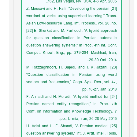
162, Las Vegas, NV, USA, 4-6 Apr. 2005..
[21] Z. Mousavi and H. Faili, "Developing the persian
wordnet of verbs using supervised learning," Trans.
Asian Low-Resource Lang. Inf. Process., vol. 20, no.
[22] E. Sherkat and M. Farhoodi, "A hybrid approach
for question classification in Persian automatic
question answering systems," in Proc. 4th Int. Conf.
Comput. Knowl. Eng., pp. 279-284, Mashhad, Iran,
29-30 Oct. 2014..
[23] M. Razzaghnoori, H. Sajedi, and I. K. Jazani,
"Question classification in Persian using word
vectors and frequencies," Cogn. Syst. Res., vol. 47,
pp. 16-27, Jan. 2018..
[24] F. Ahmadi and H. Moradi, "A hybrid method for
Persian named entity recognition," in Proc. 7th
Conf. on Information and Knowledge Technology, 7
pp., Urmia, Iran, 26-28 May 2015..
[25] H. Veisi and H. F. Shandi, "A Persian medical
question answering system," Int. J. Artif. Intell. Tools,