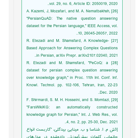
vol. 29, no. 6, Article ID: 2050019, 2020..
[26] A. Kazemi, J, Mozafari, and M. A. Nematbakhsh,
"PersianQuAD: The native question answering
dataset for the Persian language," IEEE Access, vol.
10, 26045-26057, 2022..
[27] R. Etezadi and M. Shamsfard, A Knowledge-
Based Approach for Answering Complex Questions
in Persian, arXiv Prepr. arXiv2107.02040, 2021..
[28] R. Etezadi and M. Shamsfard, "PeCoQ: a
dataset for persian complex question answering
over knowledge graph," in Proc. 11th Int. Conf. Inf.
Knowl. Technol. pp. 102-106, Tehran, Iran, 22-23
Dec. 2020..
[29] F. Shirmardi, S. M. H. Hosseini, and S. Momtazi,
"FarsWikiKG: an automatically constructed
knowledge graph for Persian," Int. J. Web Res., vol.
4, no. 2, pp. 25-30, Dec. 2021..
[3‌ش م. ا. شناسا و ب. مینایی بیدگلی، "کاربست انواع
جانمایی کلمات پیش‌آموزش داده‌شده در مدل‌های