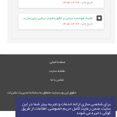
تاریخ چاپ
: 1405/02/22
تکنیک هوشمند مبتنی بر الگوریتم چتر دریایی برای زمان‌بندی وظایف بر اساس اولویت در شبکه‌های IoT/Fog
تاریخ چاپ
: 1405/02/22
صفحه اصلی
نقشه سایت
تماس با ما
حقوق این وب‌سایت متعلق به سامانه مدیریت نشریات
رایمگ است.
برای شخصی سازی ارائه خدمات و تجربه بهتر شما در این
حق نشر
1405-1396
©
سایت، ضمن رعایت کامل حریم خصوصی، اطلاعات از طریق
کوکی ذخیره می شوند