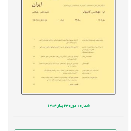
شماره
1
دوره
23
بهار
1404