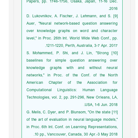
Papers, pp. 1746-1756, Osaka, Japan, 11-16 Dec.
2016.
[9] D. Lukovnikov, A. Fischer, J. Lehmann, and S.
Auer, "Neural network-based question answering
over knowledge graphs on word and character
level," in Proc. 26th Int. World Wide Web Conf., pp.
1211-1220, Perth, Australia, 3-7 Apr. 2017.
[10] S. Mohammed, P. Shi, and J. Lin, "Strong
baselines for simple question answering over
knowledge graphs with and without neural
networks," in Proc. of the Conf. of the North
American Chapter of the Association for
Computational Linguistics: Human Language
Technologies, vol. 2, pp. 291-296, New Orleans, LA,
USA, 1-6 Jun. 2018.
[11] G. Melis, C. Dyer, and P. Blunsom, "On the state
of the art of evaluation in neural language models,"
in Proc. 6th Int. Conf. on Learning Representations,
10 pp., Vancouver, Canada, 30 Apr.-3 May 2018.