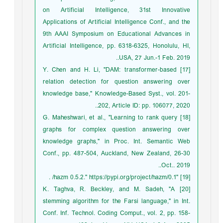
on Artificial Intelligence, 31st Innovative
Applications of Artificial Intelligence Conf., and the
9th AAAI Symposium on Educational Advances in
Artificial Intelligence, pp. 6318-6325, Honolulu, HI,
USA, 27 Jun.-1 Feb. 2019..
[17] Y. Chen and H. Li, "DAM: transformer-based
relation detection for question answering over
knowledge base," Knowledge-Based Syst., vol. 201-
202, Article ID: pp. 106077, 2020..
[18] G. Maheshwari, et al., "Learning to rank query
graphs for complex question answering over
knowledge graphs," in Proc. Int. Semantic Web
Conf., pp. 487-504, Auckland, New Zealand, 26-30
Oct.. 2019..
[19] "hazm 0.5.2." https://pypi.org/project/hazm/0.1/ .
[20] K. Taghva, R. Beckley, and M. Sadeh, "A
stemming algorithm for the Farsi language," in Int.
Conf. Inf. Technol. Coding Comput., vol. 2, pp. 158-