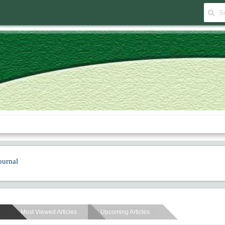
ournal
Most Viewed Articles
Upcoming Articles