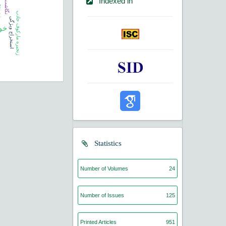
Indexed in
نگاشت
رتبه‌
زنجیره مارکوف جاذب
استخراج ویژگی
خو
Statistics
Number of Volumes
24
Number of Issues
125
Printed Articles
951