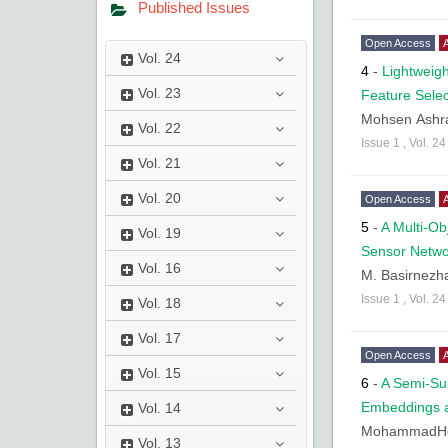
Published Issues
Open Access
A
Vol.
24
4
-
Lightweig
Vol.
23
Feature Selec
Mohsen Ashr
Vol.
22
Issue
1
,
Vol.
2
Vol.
21
Vol.
20
Open Access
A
5
-
A Multi-Ob
Vol.
19
Sensor Netwo
Vol.
16
M. Basirnezh
Issue
1
,
Vol.
2
Vol.
18
Vol.
17
Open Access
A
Vol.
15
6
-
A Semi-Su
Embeddings a
Vol.
14
MohammadHo
Vol.
13