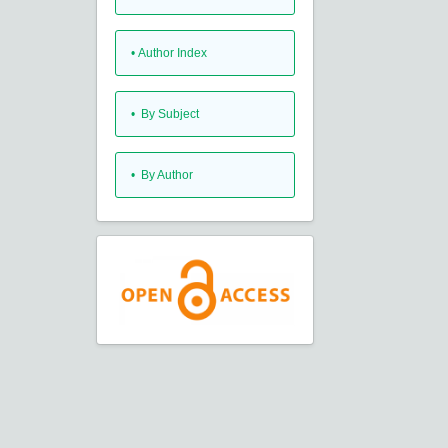
•
Author Index
•
By Subject
•
By Author