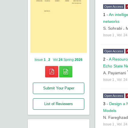
Open Access
A
1
-
An intelli
networks
S. Sohrabi ،
M
Issue
1
,
Vol.
2
Open Access
A
2
-
A Resourc
Issue
1
,
2
Vol
24
Spring
2026
Echo State N
A. Payamani
Issue
1
,
Vol.
2
Submit Your Paper
Open Access
A
3
-
Design a 
List of Reviewers
Models
N. Fareghza
Issue
1
,
Vol.
2