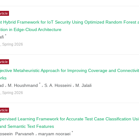
rticle
ht Hybrid Framework for IoT Security Using Optimized Random Forest 
tion in Edge-Cloud Architecture
*
afi
4
,
Spring
2026
rticle
jective Metaheuristic Approach for Improving Coverage and Connectivit
rks
*
ad ،
M. Houshmand
،
S. A. Hosseini ،
M. Jalali
4
,
Spring
2026
rticle
pervised Learning Framework for Accurate Test Case Classification U
nd Semantic Text Features
*
seein Parvaneh ،
maryam nooraei