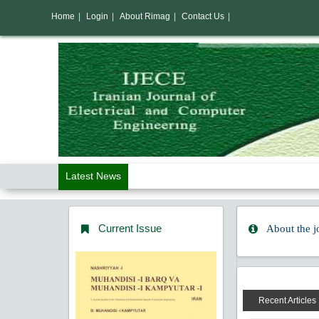
Home
|
Login
|
About Rimag
|
Contact Us
|
Latest News
Current Issue
About the j
Recent Articles