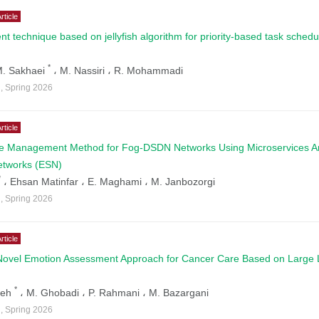
rticle
gent technique based on jellyfish algorithm for priority-based task schedu
*
. Sakhaei
،
M. Nassiri ،
R. Mohammadi
4
,
Spring
2026
rticle
e Management Method for Fog-DSDN Networks Using Microservices Ar
etworks (ESN)
*
،
Ehsan Matinfar ،
E. Maghami ،
M. Janbozorgi
4
,
Spring
2026
rticle
Novel Emotion Assessment Approach for Cancer Care Based on Large
*
deh
،
M. Ghobadi ،
P. Rahmani ،
M. Bazargani
4
,
Spring
2026