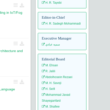
H. R. Tayebi
ling in IoT/Fog
Editor-in-Chief
H. R. Sadegh Mohammadi
Executive Manager
سميه عبادي
chitecture and
Editorial Board
M. Ehsan
R. Jalili
Abdolhosein Rezaei
M. H. Savoji
 Language
H. Seifi
Mohammad Javad
Shayeganfard
M. Shafiee