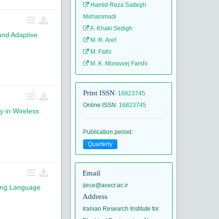
Hamid Reza Sadegh
Mohammadi
A. Khaki Sedigh
and Adaptive
M. R. Aref
M. Fathi
M. K. Moravvej Farshi
Print ISSN
:
16823745
Online ISSN
:
16823745
y in Wireless
Publication period
:
Quarterly
Email
ijece@acecr.ac.ir
sing Language
Address
Iranian Research Institute for