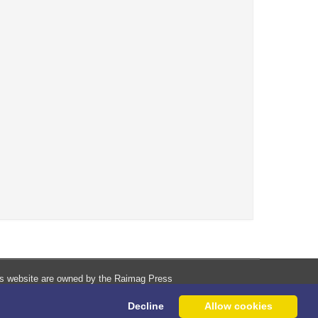
his website are owned by the Raimag Press
Management System.
Decline
Allow cookies
Copyright
2017-2026
©