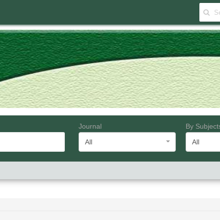
Journal
By Subject
All
All