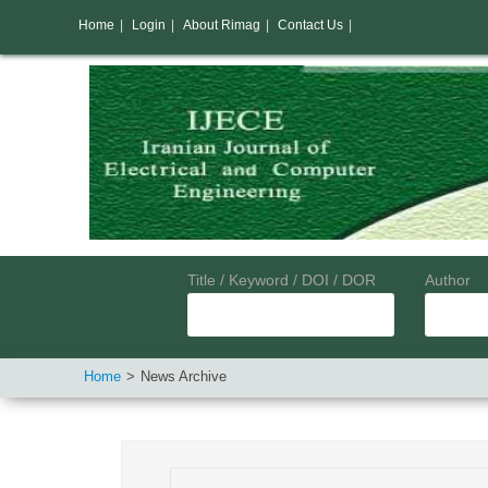
Home
|
Login
|
About Rimag
|
Contact Us
|
Title / Keyword / DOI / DOR
Author
Home
News Archive