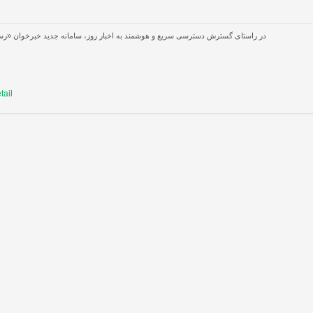
در راستای گسترش دسترسی سریع و هوشمند به اخبار روز، سامانه جدید خبرخوان «رساینه
ail