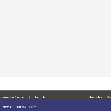
formation Center
Contact Us
The rights to t
rience on our website.