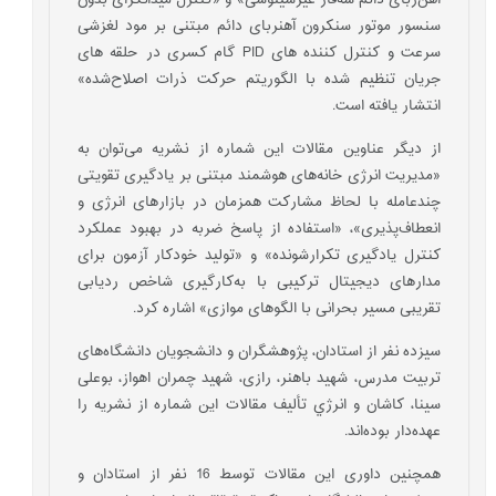
آهن‌ربای دائم سه‌فاز غیرسینوسی» و «کنترل میدانگرای بدون
سنسور موتور سنکرون آهنربای دائم مبتنی بر مود لغزشی
سرعت و کنترل کننده های PID گام کسری در حلقه های
جریان تنظیم شده با الگوریتم حرکت ذرات اصلاح‌شده»
انتشار یافته است.
از دیگر عناوین مقالات این شماره از نشریه می‌توان به
«مدیریت انرژی خانه‌های هوشمند مبتنی بر یادگیری تقویتی
چندعامله با لحاظ مشارکت همزمان در بازارهای انرژی و
انعطاف‌پذیری»، «استفاده از پاسخ ضربه در بهبود عملکرد
کنترل یادگیری تکرارشونده»‌ و «تولید خودکار آزمون برای
مدارهای دیجیتال ترکیبی با به‌کارگیری شاخص ردیابی
تقریبی مسیر بحرانی با الگوهای موازی»‌ اشاره کرد.
سيزده نفر از استادان، پژوهشگران و دانشجویان دانشگاه‌های
تربيت مدرس، شهيد باهنر، رازی، شهيد چمران اهواز، بوعلی
سينا، كاشان و انرژي تألیف مقالات این شماره از نشریه را
عهده‌دار بوده‌اند.
همچنین داوری این مقالات توسط 16 نفر از استادان و