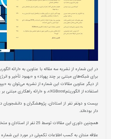
در این شماره از نشریه سه مقاله با عناوین به «ارائه الگ
برای شبکه‌های مبتنی بر چند پهپاد» و «بهبود تأخیر و انرژی
استفاده از الگوریتمXGBoost»، و «ارائه راهکاری مبتنی بر یادگیری عمیق به منظور تشخیص موارد مشکوک به کووید19»‌ اشاره کرد.
بیست و دونفر نفر از استادان، پژوهشگران و دانشجویان دا
دار بوده‌اند.
همچنین داوری این مقالات توسط 25 نفر از استادان و متخصصان دانشگاه‌ها و مراکز تحقیقاتی انجام شده است.
علاقه مندان به کسب اطلاعات تکمیلی در مورد این شماره از نشریه می‌تو