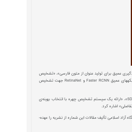
ادگیری عمیق برای تولید عنوان از متون فارسی»، «تشخیص
احساسات مبتنی بر سیگنال‌های EEG به کمک یادگیری عمیق مبتنی بر حافظه کوتاه‌مدت ماندگار دوجهته و مکانیسم توجه»، «مقایسه شبکه‏های عمیق Faster RCNN و RetinaNet جهت تشخیص
از دیگر عناوین مقالات این شماره از نشریه می‌توان به «روش ترکیبی جدیدی مبتنی بر الگوریتم­های هوشمند جهت تشخیص نفوذ در SDN-IoT»، «ارائه یک سیستم تشخیص چهره با انتخاب بهینه‌ی
شانزده نفر از استادان، پژوهشگران و دانشجویان دانشگاه­های علم و صنعت ایران، یزد، صنعتی قم، علم و فرهنگ، فنی و حرفه ای تهران و دانشگاه­ آزاد اسلامی تألیف مقالات این شماره از نشریه را عهده­