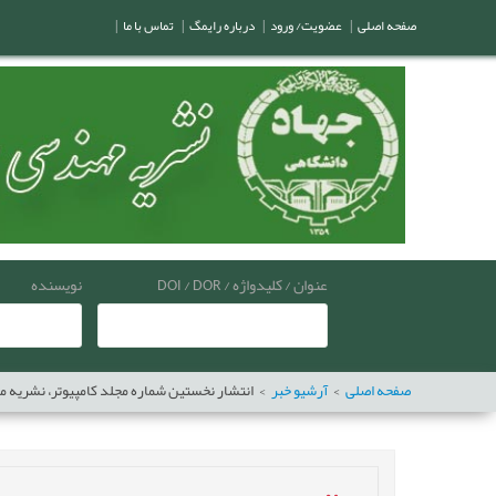
صفحه اصلی
|
عضویت/ ورود
|
درباره رایمگ
|
تماس با ما
|
عنوان / کلیدواژه / DOI / DOR
نویسنده
صفحه اصلی
آرشیو خبر
انتشار نخستین شماره مجلد کامپیوتر، نشریه مهن