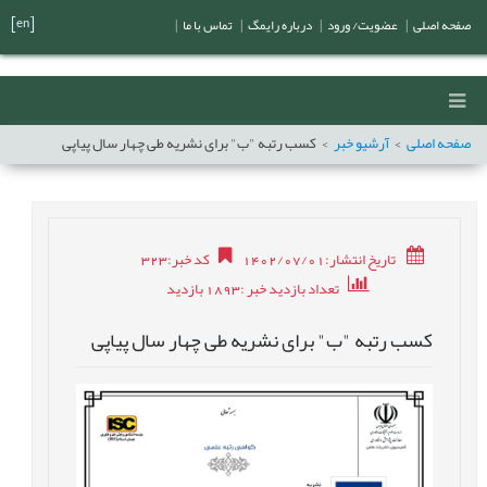
[en]
صفحه اصلی
|
عضویت/ ورود
|
درباره رایمگ
|
تماس با ما
|
صفحه اصلی
آرشیو خبر
کسب رتبه "ب" برای نشریه طی چهار سال پیاپی
تاریخ انتشار:1402/07/01
کد خبر
:
323
تعداد بازدید خبر
:1893
بازدید
کسب رتبه "ب" برای نشریه طی چهار سال پیاپی