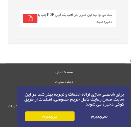
شما می توانید این خبر را در قالب یک فایل PDF چاپ یا
ذخیره کنید.
صفحه اصلی
نقشه سایت
تماس با ما
برای شخصی سازی ارائه خدمات و تجربه بهتر شما در این
سایت، ضمن رعایت کامل حریم خصوصی، اطلاعات از طریق
کوکی ذخیره می شوند
حقوق این وب‌سایت متعلق به سامانه مدیریت نشریات
رایمگ است.
نمی پذیرم
می پذیرم
حق نشر
1405-1396
©