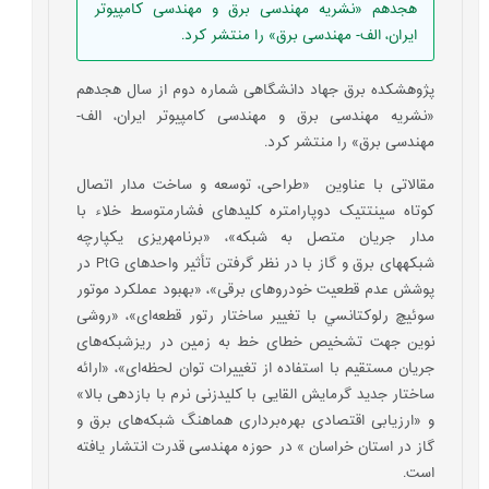
هجدهم «نشریه مهندسی برق و مهندسی کامپیوتر
ایران، الف- مهندسی برق» را منتشر کرد.
پژوهشکده برق جهاد دانشگاهی شماره دوم از سال هجدهم
«نشریه مهندسی برق و مهندسی کامپیوتر ایران، الف-
مهندسی برق» را منتشر کرد.
مقالاتی با عناوین ‌ «طراحی، توسعه و ساخت مدار اتصال
کوتاه سینتتیک دوپارامتره‌ کلید‌های فشارمتوسط خلاء با
مدار جریان متصل به شبکه»، «برنامه‏ریزی یکپارچه
شبکه‏های برق و گاز با در نظر گرفتن تأثیر واحد‏های PtG در
پوشش عدم قطعیت خودروهای برقی»‌، «بهبود عملکرد موتور
سوئيچ رلوکتانسي با تغيير ساختار رتور قطعه‌ای»‌، «روشی
نوین جهت تشخیص خطای خط به زمین در ریزشبکه‌های
جریان مستقیم با استفاده از تغییرات توان لحظه‌ای»، «ارائه
ساختار جدید گرمایش القایی با کلیدزنی نرم با بازدهی بالا»
‌و «ارزیابی اقتصادی بهره‌برداری هماهنگ شبکه‌های برق و
گاز در استان خراسان » در حوزه مهندسی قدرت انتشار یافته
است.