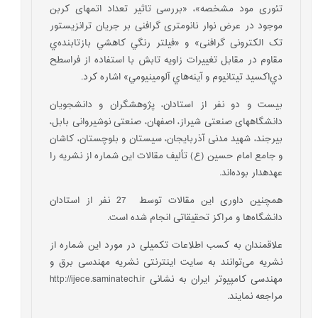
تئوری مود مشخصه»، «بررسی تاثیر تعداد اتمهای کربن
موجود در عرض نوار نانومتری گرافنی بر جریان ترانزیستور
تک الکترونی گرافنی» و «فیلتر رنگي كاهشي بازتابنده‌ي
مقاوم در مقابل تغييرات زاويه تابش با استفاده از فراسطح
دي‌اکسيد تيتانيوم و آينه‌هاي آلومينيومي» اشاره کرد.
بیست و دو نفر از استادان، پژوهشگران و دانشجویان
دانشگاه­های صنعتی شیراز، اصفهان، صنعتی نوشیروانی بابل،
بیرجند، شهید مدنی آذربایجان، سیستان و بلوچستان، کاشان
و جامع امام حسین (ع) تألیف مقالات این شماره از نشریه را
عهده­دار بوده‌اند.
همچنین داوری این مقالات توسط 27 نفر از استادان
دانشگاه‌ها و مراکز تحقیقاتی انجام شده است.
علاقمندان به کسب اطلاعات تکمیلی در مورد این شماره از
نشریه می‌توانند به سایت اینترنتی نشریه مهندسی برق و
مهندسی کامپیوتر ایران به نشانی http://ijece.saminatech.ir
مراجعه نمایند.