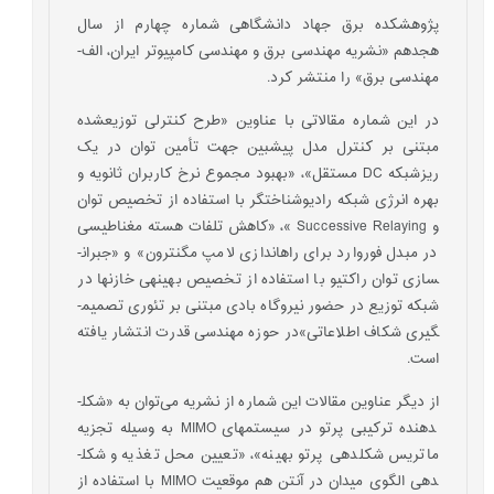
پژوهشکده برق جهاد دانشگاهی شماره چهارم از سال
هجدهم «نشریه مهندسی برق و مهندسی کامپیوتر ایران، الف-
مهندسی برق» را منتشر کرد.
در این شماره مقالاتی با عناوین‌ «طرح کنترلی توزیع‏شده
مبتنی بر کنترل مدل پیش‎بین جهت تأمین توان در یک
ریزشبکه DC مستقل»، «بهبود مجموع نرخ کاربران ثانویه و
بهره انرژی شبکه رادیوشناختگر با استفاده از تخصیص توان
و Successive Relaying »‌، «کاهش تلفات هسته مغناطیسی
در مبدل فوروارد برای راه­اندازی لامپ مگنترون»‌ و «جبران­
سازی توان راکتیو با استفاده از تخصیص بهینه­ی خازن­ها در
شبکه توزیع در حضور نیروگاه بادی مبتنی بر تئوری تصمیم­
گیری شکاف اطلاعاتی»در حوزه مهندسی قدرت انتشار یافته
است.
از دیگر عناوین مقالات این شماره از نشریه می‌توان به «شکل­
دهنده ترکیبی پرتو در سیستم­های MIMO به وسیله تجزیه
ماتریس شکل­دهی پرتو بهینه»، «تعیین محل تغذیه و شکل­
دهی الگوی میدان در آنتن هم موقعیت MIMO با استفاده از