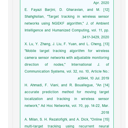
Apr. 2020
[12] E. Fayazi Barjini, D. Gharavian, and M.
Shahgholian, "Target tracking in wireless sensor
networks using NGEKF algorithm," J. of Ambient
Intelligence and Humanized Computing, vol. 11, pp.
3417-3429, 2020.
[13] X. Lu, Y. Zhang, J. Liu, F. Yuan, and L. Cheng,
"Mobile target tracking algorithm for wireless
camera sensor networks with adjustable monitoring
direction of nodes," International J. of
Communication Systems, vol. 32, no. 10, Article No.:
e3944, 10 Jul. 2019.
[14] H. Ahmadi, F. Viani, and R. Bouallegue, "An
accurate prediction method for moving target
localization and tracking in wireless sensor
network," Ad Hoc Networks, vol. 70, pp. 14-22, Mar.
2018.
[15] A. Milan, S. H. Rezatofighi, and A. Dick, "Online
multi-target tracking using recurrent neural