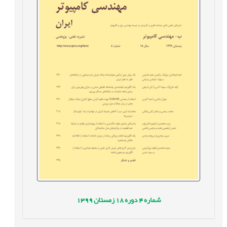
شماره
4
دوره
18
زمستان
1399