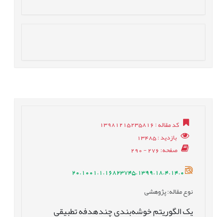
کد مقاله
: 13981215235816
بازدید
: 13485
صفحه
: 276 - 290
20.1001.1.16823745.1399.18.4.14.0
نوع مقاله
: پژوهشی
یک الگوریتم خوشه‌بندی چندهدفه تطبیقی