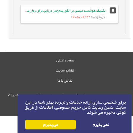
تکنیک هوشمند مبتنی بر الگوریتم چتر دریایی برای زمان‌بندی وظایف بر اساس اولویت در شبکه‌های IoT/Fog
تاریخ چاپ
: 1405/02/22
صفحه اصلی
نقشه سایت
تماس با ما
حقوق این وب‌سایت متعلق به سامانه مدیریت نشریات
برای شخصی سازی ارائه خدمات و تجربه بهتر شما در این
رایمگ است.
سایت، ضمن رعایت کامل حریم خصوصی، اطلاعات از طریق
حق نشر
1405-1396
©
کوکی ذخیره می شوند
نمی پذیرم
می پذیرم