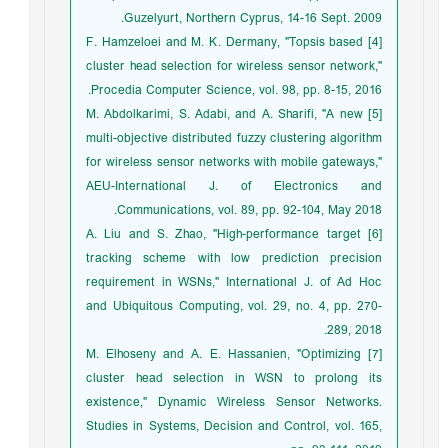
Guzelyurt, Northern Cyprus, 14-16 Sept. 2009.
[4] F. Hamzeloei and M. K. Dermany, "Topsis based
cluster head selection for wireless sensor network,"
Procedia Computer Science, vol. 98, pp. 8-15, 2016.
[5] M. Abdolkarimi, S. Adabi, and A. Sharifi, "A new
multi-objective distributed fuzzy clustering algorithm
for wireless sensor networks with mobile gateways,"
AEU-International J. of Electronics and
Communications, vol. 89, pp. 92-104, May 2018.
[6] A. Liu and S. Zhao, "High-performance target
tracking scheme with low prediction precision
requirement in WSNs," International J. of Ad Hoc
and Ubiquitous Computing, vol. 29, no. 4, pp. 270-
289, 2018.
[7] M. Elhoseny and A. E. Hassanien, "Optimizing
cluster head selection in WSN to prolong its
existence," Dynamic Wireless Sensor Networks.
Studies in Systems, Decision and Control, vol. 165,