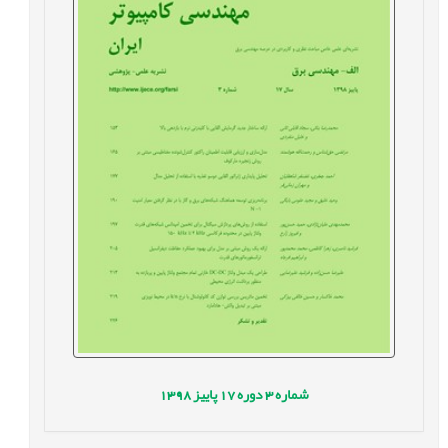
شماره
3
دوره
17
پاییز
1398