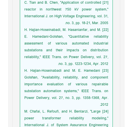
[21] C. Tian and B. Chen, "Application of controlled
reactor in northwest 750 kV power system,"
International J. on High Voltage Engineering, vol. 31,
no. 3, pp. 18-21, Mar. 2005.
[22] H. Hajian-Hoseinabadi, M. Hasanianfar, and M.
E. Hamedani-Golshan, "Quantitative reliability
assessment of various automated industrial
substations and their impacts on distribution
reliability," IEEE Trans. on Power Delivery, vol. 27,
no. 3, pp. 1223-1234, Apr. 2012.
[23] H. Hajian-Hoseinabadi and M. E. Hamedani
Golshan, "Availability, reliability, and component
importance evaluation of various repairable
substation automation systems," IEEE Trans. on
Power Delivery, vol. 27, no. 3, pp. 1358-1368, Apr.
2012.
[24] M. Chafai, L. Refoufi, and H. Bentarzi, "Large
power transformer reliability modeling,"
International J. of System Assurance Engineering