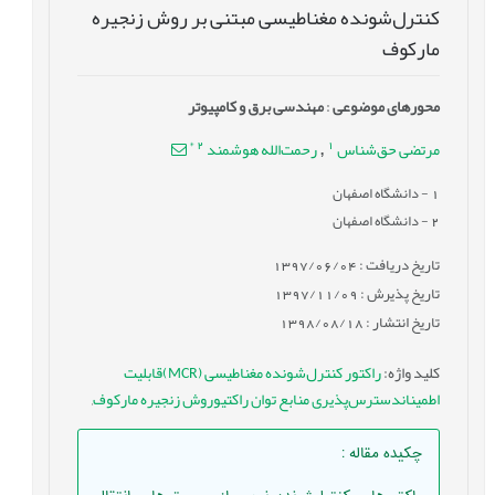
کنترل‌شونده مغناطیسی مبتنی بر روش زنجیره
مارکوف
محورهای موضوعی
:
مهندسی برق و کامپیوتر
*
2
1
مرتضی حق‌شناس
رحمت‌الله هوشمند
,
1
- دانشگاه اصفهان
2
- دانشگاه اصفهان
تاریخ دریافت : 1397/06/04
تاریخ پذیرش : 1397/11/09
تاریخ انتشار : 1398/08/18
کلید واژه
:
راکتور کنترل‌شونده مغناطیسی (MCR)قابلیت
اطمیناندسترس‌پذیری منابع توان راکتیوروش زنجیره مارکوف
,
چکیده مقاله
: