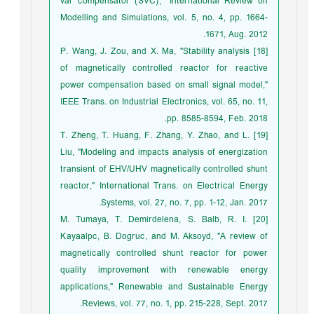
var compensator (SVC)," International Review on
Modelling and Simulations, vol. 5, no. 4, pp. 1664-
1671, Aug. 2012.
[18] P. Wang, J. Zou, and X. Ma, "Stability analysis
of magnetically controlled reactor for reactive
power compensation based on small signal model,"
IEEE Trans. on Industrial Electronics, vol. 65, no. 11,
pp. 8585-8594, Feb. 2018.
[19] T. Zheng, T. Huang, F. Zhang, Y. Zhao, and L.
Liu, "Modeling and impacts analysis of energization
transient of EHV/UHV magnetically controlled shunt
reactor," International Trans. on Electrical Energy
Systems, vol. 27, no. 7, pp. 1-12, Jan. 2017.
[20] M. Tumaya, T. Demirdelena, S. Balb, R. I.
Kayaalpc, B. Dogruc, and M. Aksoyd, "A review of
magnetically controlled shunt reactor for power
quality improvement with renewable energy
applications," Renewable and Sustainable Energy
Reviews, vol. 77, no. 1, pp. 215-228, Sept. 2017.