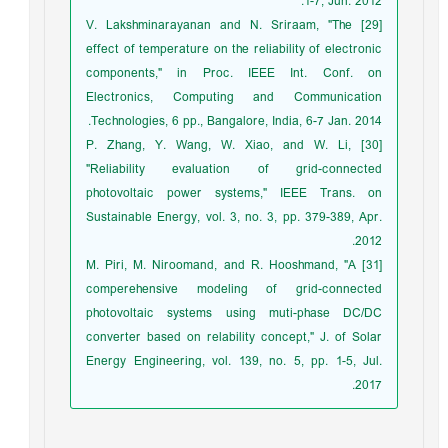
1-7, Jun. 2012.
[29] V. Lakshminarayanan and N. Sriraam, "The
effect of temperature on the reliability of electronic
components," in Proc. IEEE Int. Conf. on
Electronics, Computing and Communication
Technologies, 6 pp., Bangalore, India, 6-7 Jan. 2014.
[30] P. Zhang, Y. Wang, W. Xiao, and W. Li,
"Reliability evaluation of grid-connected
photovoltaic power systems," IEEE Trans. on
Sustainable Energy, vol. 3, no. 3, pp. 379-389, Apr.
2012.
[31] M. Piri, M. Niroomand, and R. Hooshmand, "A
comperehensive modeling of grid-connected
photovoltaic systems using muti-phase DC/DC
converter based on relability concept," J. of Solar
Energy Engineering, vol. 139, no. 5, pp. 1-5, Jul.
2017.