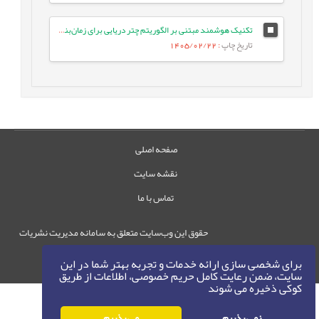
تکنیک هوشمند مبتنی بر الگوریتم چتر دریایی برای زمان‌بندی وظایف بر اساس اولویت در شبکه‌های IoT/Fog
تاریخ چاپ
: 1405/02/22
صفحه اصلی
نقشه سایت
تماس با ما
حقوق این وب‌سایت متعلق به سامانه مدیریت نشریات
رایمگ است.
برای شخصی سازی ارائه خدمات و تجربه بهتر شما در این
حق نشر
1405-1396
©
سایت، ضمن رعایت کامل حریم خصوصی، اطلاعات از طریق
کوکی ذخیره می شوند
نمی پذیرم
می پذیرم