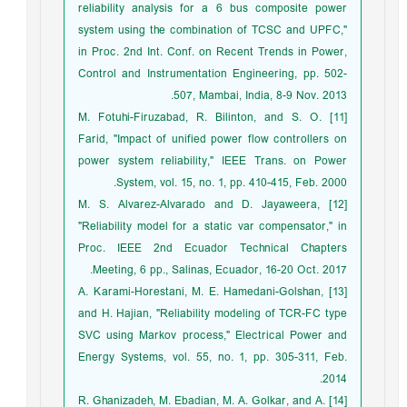
reliability analysis for a 6 bus composite power
system using the combination of TCSC and UPFC,"
in Proc. 2nd Int. Conf. on Recent Trends in Power,
Control and Instrumentation Engineering, pp. 502-
507, Mambai, India, 8-9 Nov. 2013.
[11] M. Fotuhi-Firuzabad, R. Bilinton, and S. O.
Farid, "Impact of unified power flow controllers on
power system reliability," IEEE Trans. on Power
System, vol. 15, no. 1, pp. 410-415, Feb. 2000.
[12] M. S. Alvarez-Alvarado and D. Jayaweera,
"Reliability model for a static var compensator," in
Proc. IEEE 2nd Ecuador Technical Chapters
Meeting, 6 pp., Salinas, Ecuador, 16-20 Oct. 2017.
[13] A. Karami-Horestani, M. E. Hamedani-Golshan,
and H. Hajian, "Reliability modeling of TCR-FC type
SVC using Markov process," Electrical Power and
Energy Systems, vol. 55, no. 1, pp. 305-311, Feb.
2014.
[14] R. Ghanizadeh, M. Ebadian, M. A. Golkar, and A.