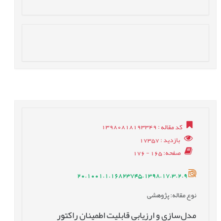
کد مقاله
: 13980818193349
بازدید
: 17357
صفحه
: 165 - 176
20.1001.1.16823745.1398.17.3.2.9
نوع مقاله
: پژوهشی
مدل‌سازی و ارزیابی قابلیت اطمینان راکتور