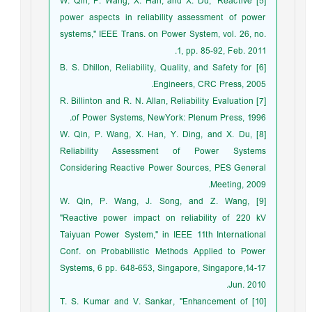
[5] W. Qin, P. Wang, X. Han, and X. Du, "Reactive
power aspects in reliability assessment of power
systems," IEEE Trans. on Power System, vol. 26, no.
1, pp. 85-92, Feb. 2011.
[6] B. S. Dhillon, Reliability, Quality, and Safety for
Engineers, CRC Press, 2005.
[7] R. Billinton and R. N. Allan, Reliability Evaluation
of Power Systems, NewYork: Plenum Press, 1996.
[8] W. Qin, P. Wang, X. Han, Y. Ding, and X. Du,
Reliability Assessment of Power Systems
Considering Reactive Power Sources, PES General
Meeting, 2009.
[9] W. Qin, P. Wang, J. Song, and Z. Wang,
"Reactive power impact on reliability of 220 kV
Taiyuan Power System," in IEEE 11th International
Conf. on Probabilistic Methods Applied to Power
Systems, 6 pp. 648-653, Singapore, Singapore,14-17
Jun. 2010.
[10] T. S. Kumar and V. Sankar, "Enhancement of