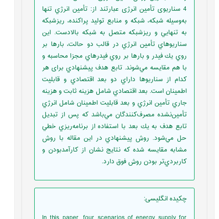
4 سناريوی تأمین انرژی عبارتند از: تأمين انرژي تنها
به‌وسيله شبكه، شبكه و منابع توليد پراكنده، ريزشبكه
به تنهايي و ريزشبكه متصل به شبكه بالادست. اين
سناريوهاي تأمين انرژي در قالب دو حالت، بارها بر
روي يك فيدر و بارها بر روي فيدرهاي مجزا محاسبه و
با هم مقايسه مي‌شوند. تابع هدف پيشنهادي برای هر
کدام از سناریوها داراي دو بعد اقتصادي و قابليت
اطمينان است. بعد اقتصادي شامل هزينه ثابت و هزینه
جاري تأمين انرژي و بعد قابليت اطمينان شامل انرژي
تأمين‌نشده مصرف‌كنندگان مي‌باشد كه پس از تبديل
تابع هدف به يك بعد با استفاده از برنامه‌ريزي خطي
حل مي‌شود. روش پيشنهادي در اين مقاله با روش
مشابه مقايسه شده كه نتايج نشان از كارآمدبودن و
كاربردي‌تر بودن روش فوق دارد.
چکیده انگلیسی
:
In this paper, four scenarios of energy supply for