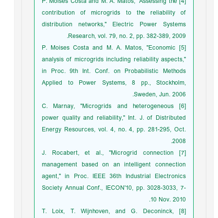
[4] P. Moises Costa and M. A. Matos, "Assessing the
contribution of microgrids to the reliability of
distribution networks," Electric Power Systems
Research, vol. 79, no. 2, pp. 382-389, 2009.
[5] P. Moises Costa and M. A. Matos, "Economic
analysis of microgrids including reliability aspects,"
in Proc. 9th Int. Conf. on Probabilistic Methods
Applied to Power Systems, 8 pp., Stockholm,
Sweden, Jun. 2006.
[6] C. Marnay, "Microgrids and heterogeneous
power quality and reliability," Int. J. of Distributed
Energy Resources, vol. 4, no. 4, pp. 281-295, Oct.
2008.
[7] J. Rocabert, et al., "Microgrid connection
management based on an intelligent connection
agent," in Proc. IEEE 36th Industrial Electronics
Society Annual Conf., IECON'10, pp. 3028-3033, 7-
10 Nov. 2010.
[8] T. Loix, T. Wijnhoven, and G. Deconinck,