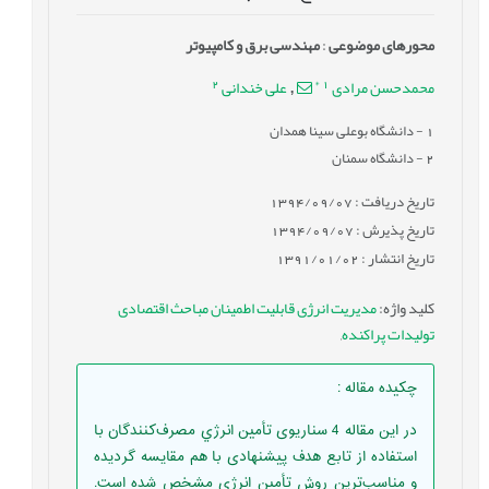
محورهای موضوعی
:
مهندسی برق و کامپیوتر
2
*
1
محمدحسن مرادی
علی خندانی
,
1
- دانشگاه بوعلی سینا همدان
2
- دانشگاه سمنان
تاریخ دریافت : 1394/09/07
تاریخ پذیرش : 1394/09/07
تاریخ انتشار : 1391/01/02
کلید واژه
:
مدیریت انرژی قابلیت اطمینان مباحث اقتصادی
تولیدات پراکنده
,
چکیده مقاله
:
در اين مقاله 4 سناريوی تأمين انرژي مصرف‌كنندگان با
استفاده از تابع هدف پیشنهادی با هم مقايسه گردیده
و مناسب‌ترین روش تأمین انرژی مشخص شده است.