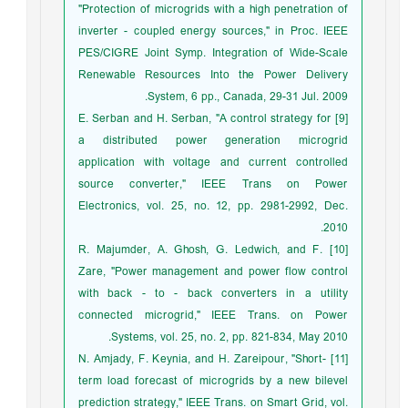
"Protection of microgrids with a high penetration of
inverter - coupled energy sources," in Proc. IEEE
PES/CIGRE Joint Symp. Integration of Wide-Scale
Renewable Resources Into the Power Delivery
System, 6 pp., Canada, 29-31 Jul. 2009.
[9] E. Serban and H. Serban, "A control strategy for
a distributed power generation microgrid
application with voltage and current controlled
source converter," IEEE Trans on Power
Electronics, vol. 25, no. 12, pp. 2981-2992, Dec.
2010.
[10] R. Majumder, A. Ghosh, G. Ledwich, and F.
Zare, "Power management and power flow control
with back - to - back converters in a utility
connected microgrid," IEEE Trans. on Power
Systems, vol. 25, no. 2, pp. 821-834, May 2010.
[11] N. Amjady, F. Keynia, and H. Zareipour, "Short-
term load forecast of microgrids by a new bilevel
prediction strategy," IEEE Trans. on Smart Grid, vol.