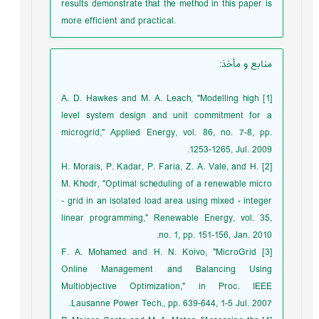
results demonstrate that the method in this paper is
more efficient and practical.
منابع و مأخذ
:
[1] A. D. Hawkes and M. A. Leach, "Modelling high
level system design and unit commitment for a
microgrid," Applied Energy, vol. 86, no. 7-8, pp.
1253-1265, Jul. 2009.
[2] H. Morais, P. Kadar, P. Faria, Z. A. Vale, and H.
M. Khodr, "Optimal scheduling of a renewable micro
- grid in an isolated load area using mixed - integer
linear programming," Renewable Energy, vol. 35,
no. 1, pp. 151-156, Jan. 2010.
[3] F. A. Mohamed and H. N. Koivo, "MicroGrid
Online Management and Balancing Using
Multiobjective Optimization," in Proc. IEEE
Lausanne Power Tech., pp. 639-644, 1-5 Jul. 2007.