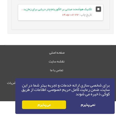
تکنیک هوشمند مبتنی بر الگوریتم چتر دریایی برای زمان‌بندی وظایف بر اساس اولویت در شبکه‌های IoT/Fog
تاریخ چاپ
: 1405/02/22
صفحه اصلی
نقشه سایت
تماس با ما
حقوق این وب‌سایت متعلق به سامانه مدیریت نشریات
برای شخصی سازی ارائه خدمات و تجربه بهتر شما در این
رایمگ است.
سایت، ضمن رعایت کامل حریم خصوصی، اطلاعات از طریق
کوکی ذخیره می شوند
حق نشر
1405-1396
©
نمی پذیرم
می پذیرم