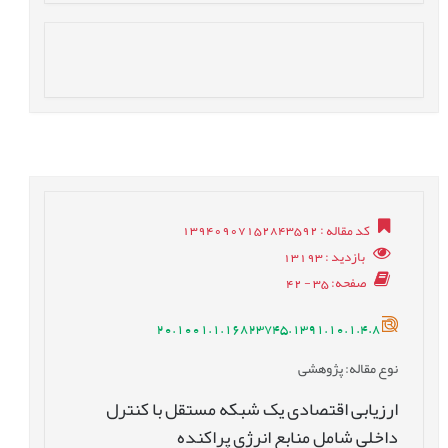
کد مقاله
: 13940907152843592
بازدید
: 13193
صفحه
: 35 - 42
20.1001.1.16823745.1391.10.1.4.8
نوع مقاله
: پژوهشی
ارزیابی اقتصادی یک شبکه مستقل با کنترل
داخلی شامل منابع انرژی پراکنده